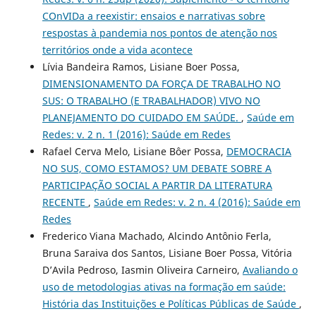
COnVIDa a reexistir: ensaios e narrativas sobre
respostas à pandemia nos pontos de atenção nos
territórios onde a vida acontece
Lívia Bandeira Ramos, Lisiane Boer Possa,
DIMENSIONAMENTO DA FORÇA DE TRABALHO NO
SUS: O TRABALHO (E TRABALHADOR) VIVO NO
PLANEJAMENTO DO CUIDADO EM SAÚDE.
,
Saúde em
Redes: v. 2 n. 1 (2016): Saúde em Redes
Rafael Cerva Melo, Lisiane Bôer Possa,
DEMOCRACIA
NO SUS, COMO ESTAMOS? UM DEBATE SOBRE A
PARTICIPAÇÃO SOCIAL A PARTIR DA LITERATURA
RECENTE
,
Saúde em Redes: v. 2 n. 4 (2016): Saúde em
Redes
Frederico Viana Machado, Alcindo Antônio Ferla,
Bruna Saraiva dos Santos, Lisiane Boer Possa, Vitória
D’Avila Pedroso, Iasmin Oliveira Carneiro,
Avaliando o
uso de metodologias ativas na formação em saúde:
História das Instituições e Políticas Públicas de Saúde
,