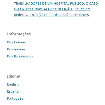
TRABALHADORES DE UM HOSPITAL PÚBLICO: O CASO
DO GRUPO HOSPITALAR CONCEIÇÃO
,
Saúde em
Redes: v. 1 n. 3 (2015): Revista Saúde em Redes
Informações
Para Leitores
Para Autores
Para Bibliotecários
Idioma
English
Español
Português