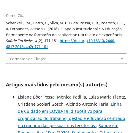
Como Citar
Schenkel, J. M., Dotto, C., Silva, M. C. B. da, Possa, L. B., Poersch, L. G.,
& Fernandes, Álisson L. (2018). O Apoio Institucional e A Educação
Permanente na formação do sanitarista: um relato de experiência.
Saúde Em Redes
,
4
(2), 171-181.
https://doi.org/10.18310/2446-
4813.2018v4n2p171-181
Formatos de Citação
Artigos mais lidos pelo mesmo(s) autor(es)
Lisiane Bôer Possa, Mònica Padilla, Luiza Maria Plentz,
Cristiane Scolari Gosch, Alcindo Antônio Ferla,
Linha
de Cuidado em COVID-19: dispositivo para
organização do trabalho, gestão e educação centrado
no cuidado das pessoas nos territórios
,
Saúde em
Redes: v. 6 n. 2Sup (2020): Suplemento - O território