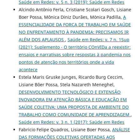
Saúde em Redes: v. 5 n. 3 (2019): Saúde em Redes
Alcindo Antônio Ferla, Cristiane Scolari Gosch, Lisiane
Boer Possa, Mônica Diniz Durães, Mònica Padilla,
A
ESSENCIALIDADE DA FORÇA DE TRABALHO EM SAÚDE
NO ENFRENTAMENTO À PANDEMIA: PRECISAMOS IR
ALÉM DOS APLAUSOS
,
Saúde em Redes: v. 7 n. 1Sup
(2021): Suplemento - O território COnVIDa a reexistir:
ensaios e narrativas sobre respostas à pandemia nos
pontos de atenção nos territórios onde a vida
acontece
Estela Maris Gruske Junges, Ricardo Burg Ceccim,
Lisiane Bôer Possa, Stela Nazareth Meneghel,
DESENVOLVIMENTO TECNOLÓGICO E EXTENSÃO
INOVADORA EM ATENÇÃO BÁSICA E EDUCAÇÃO EM
SAÚDE COLETIVA: UMA PROPOSTA DE AMBIENTE DO
TRABALHO COMO COMUNIDADE DE APRENDIZAGEM
,
Saúde em Redes: v. 3 n. 1 (2017): Saúde em Redes
Fabricio Felipe Quadros, Lisiane Boer Possa,
ANÁLISE
DAS FORMAÇÕES COLETIVAS OFERTADAS AOS