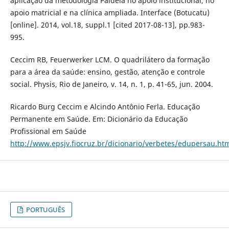
aplicação da metodologia Paideia no apoio institucional, no
apoio matricial e na clínica ampliada. Interface (Botucatu)
[online]. 2014, vol.18, suppl.1 [cited 2017-08-13], pp.983-
995.
Ceccim RB, Feuerwerker LCM. O quadrilátero da formação
para a área da saúde: ensino, gestão, atenção e controle
social. Physis, Rio de Janeiro, v. 14, n. 1, p. 41-65, jun. 2004.
Ricardo Burg Ceccim e Alcindo Antônio Ferla. Educação
Permanente em Saúde. Em: Dicionário da Educação
Profissional em Saúde
http://www.epsjv.fiocruz.br/dicionario/verbetes/edupersau.ht
PORTUGUÊS