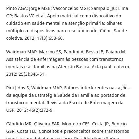
Pinto AGA; Jorge MSB; Vasconcelos MGF; Sampaio JJC; Lima
GP; Bastos VC et al. Apoio matricial como dispositivo do
cuidado em saúde mental na atenção primária: olhares
múltiplos e dispositivos para resolubilidade. Ciênc. Saúde
coletiva. 2012; 17(3):653-60.
Waidman MAP, Marcon SS, Pandini A, Bessa JB, Paiano M.
Assistência de enfermagem às pessoas com transtornos
mentais e às famílias na Atenção Básica. Acta paul. enferm.
2012; 25(3):346-51.
Pini J dos S, Waidman MAP. Fatores interferentes nas ações
da equipe da Estratégia Saúde da Família ao portador de
transtorno mental. Revista da Escola de Enfermagem da
USP. 2012; 46(2):372-9.
Cândido MR, Oliveira EAR, Monteiro CFS, Costa JR, Benício
GSR, Costa FLL. Conceitos e preconceitos sobre transtornos
mentais: um debate necessário. Rev. Eletrônica Saúde