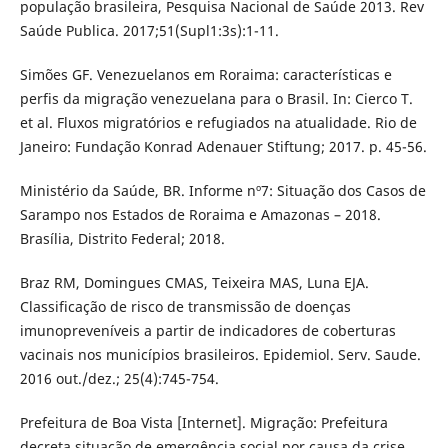
população brasileira, Pesquisa Nacional de Saúde 2013. Rev
Saúde Publica. 2017;51(Supl1:3s):1-11.
Simões GF. Venezuelanos em Roraima: características e
perfis da migração venezuelana para o Brasil. In: Cierco T.
et al. Fluxos migratórios e refugiados na atualidade. Rio de
Janeiro: Fundação Konrad Adenauer Stiftung; 2017. p. 45-56.
Ministério da Saúde, BR. Informe nº7: Situação dos Casos de
Sarampo nos Estados de Roraima e Amazonas – 2018.
Brasília, Distrito Federal; 2018.
Braz RM, Domingues CMAS, Teixeira MAS, Luna EJA.
Classificação de risco de transmissão de doenças
imunopreveníveis a partir de indicadores de coberturas
vacinais nos municípios brasileiros. Epidemiol. Serv. Saude.
2016 out./dez.; 25(4):745-754.
Prefeitura de Boa Vista [Internet]. Migração: Prefeitura
decreta situação de emergência social por causa da crise