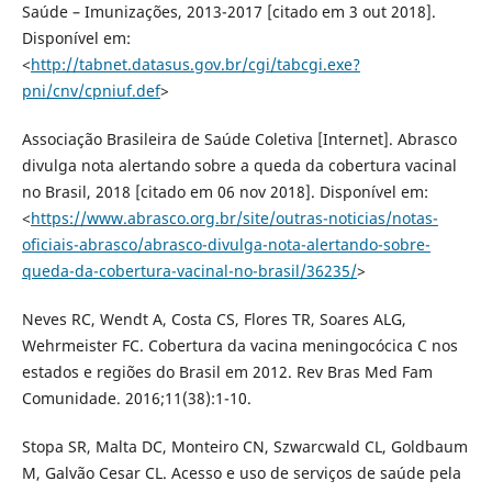
Saúde – Imunizações, 2013-2017 [citado em 3 out 2018].
Disponível em:
<
http://tabnet.datasus.gov.br/cgi/tabcgi.exe?
pni/cnv/cpniuf.def
>
Associação Brasileira de Saúde Coletiva [Internet]. Abrasco
divulga nota alertando sobre a queda da cobertura vacinal
no Brasil, 2018 [citado em 06 nov 2018]. Disponível em:
<
https://www.abrasco.org.br/site/outras-noticias/notas-
oficiais-abrasco/abrasco-divulga-nota-alertando-sobre-
queda-da-cobertura-vacinal-no-brasil/36235/
>
Neves RC, Wendt A, Costa CS, Flores TR, Soares ALG,
Wehrmeister FC. Cobertura da vacina meningocócica C nos
estados e regiões do Brasil em 2012. Rev Bras Med Fam
Comunidade. 2016;11(38):1-10.
Stopa SR, Malta DC, Monteiro CN, Szwarcwald CL, Goldbaum
M, Galvão Cesar CL. Acesso e uso de serviços de saúde pela