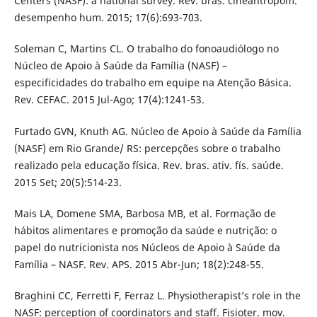
Centers (NASF): a national survey. Rev. bras. cineantropom.
desempenho hum. 2015; 17(6):693-703.
Soleman C, Martins CL. O trabalho do fonoaudiólogo no
Núcleo de Apoio à Saúde da Família (NASF) –
especificidades do trabalho em equipe na Atenção Básica.
Rev. CEFAC. 2015 Jul-Ago; 17(4):1241-53.
Furtado GVN, Knuth AG. Núcleo de Apoio à Saúde da Família
(NASF) em Rio Grande/ RS: percepções sobre o trabalho
realizado pela educação física. Rev. bras. ativ. fís. saúde.
2015 Set; 20(5):514-23.
Mais LA, Domene SMA, Barbosa MB, et al. Formação de
hábitos alimentares e promoção da saúde e nutrição: o
papel do nutricionista nos Núcleos de Apoio à Saúde da
Família – NASF. Rev. APS. 2015 Abr-Jun; 18(2):248-55.
Braghini CC, Ferretti F, Ferraz L. Physiotherapist’s role in the
NASF: perception of coordinators and staff. Fisioter. mov.