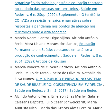
organização do trabalho, gestão e educação centrado
no cuidado das pessoas nos territórios
,
Saúde em
Redes: v. 6 n. 2Sup (2020): Suplemento - O território
COnVIDa a reexistir: ensaios e narrativas sobre
respostas à pandemia nos pontos de atenção nos
territórios onde a vida acontece
Marcia Naomi Santos Higashijima, Alcindo Antônio
Ferla, Mara Lisiane Moraes dos Santos,
Educação
Permanente em Saúde: colocando em análise a
produção de conhecimento.
,
Saúde em Redes: v. 8 n.
sup1 (2022): Artigos de Revisão
Márcia Roberta de Oliveira Cardoso, Alcindo Antônio
Ferla, Paulo de Tarso Ribeiro de Oliveira, Nathália da
Silva Nunes,
O MIX PÚBLICO E PRIVADO NO SISTEMA
DE SAÚDE BRASILEIRO: COEXISTÊNCIA EM EVIDÊNCIA
,
Saúde em Redes: v. 3 n. 2 (2017): Saúde em Redes
Alcindo Antônio Ferla, Emerson Elias Merhy, Gabriel
Calazans Baptista, Júlio Cesar Schweickardt, Maria
Augusta Nicoli, Maria das Graças Alves Pereira, Maria