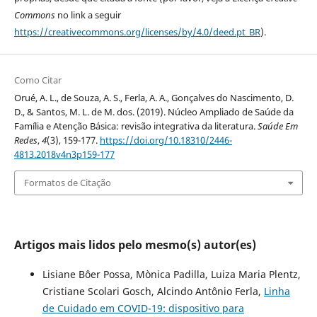
Commons
no link a seguir
https://creativecommons.org/licenses/by/4.0/deed.pt_BR
).
Como Citar
Orué, A. L., de Souza, A. S., Ferla, A. A., Gonçalves do Nascimento, D.
D., & Santos, M. L. de M. dos. (2019). Núcleo Ampliado de Saúde da
Família e Atenção Básica: revisão integrativa da literatura.
Saúde Em
Redes
,
4
(3), 159-177.
https://doi.org/10.18310/2446-
4813.2018v4n3p159-177
Formatos de Citação
Artigos mais lidos pelo mesmo(s) autor(es)
Lisiane Bôer Possa, Mònica Padilla, Luiza Maria Plentz,
Cristiane Scolari Gosch, Alcindo Antônio Ferla,
Linha
de Cuidado em COVID-19: dispositivo para