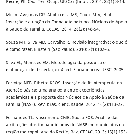
Recife, PE. Cad. Ter. Ocup. UFSCar (Impr.). 2014; 22(1):3-14.
Molini-Avejonas DR, Aboboreira MS, Couto MIV, et al.
Inserção e atuação da Fonoaudiologia nos Núcleos de Apoio
à Saúde da Família. CoDAS. 2014; 26(2):148-54.
Souza MT, Silva MD, Carvalho R. Revisão integrativa: o que é
e como fazer. Einstein (São Paulo). 2010; 8(1):102–6.
Silva EL, Menezes EM. Metodologia da pesquisa e
elaboração de dissertação. 4. ed. Florianópolis: UFSC, 2005.
Formiga NFB, Ribeiro KSQS. Inserção do fisioterapeuta na
Atenção Básica: uma analogia entre experiências
acadêmicas e a proposta dos Núcleos de Apoio à Saúde da
Família (NASF). Rev. bras. ciênc. saúde. 2012; 16(2):113-22.
Fernandes TL, Nascimento CMB, Sousa FOS. Análise das
atribuições dos fonoaudiólogos do NASF em municípios da
região metropolitana do Recife. Rev. CEFAC. 2013; 15(1):153-