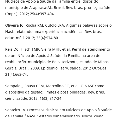
Núcleos de Apoio à Saúde da Família entre idosos do
município de Arapiraca-AL, Brasil. Rev. bras. promoç. saúde
(Impr.). 2012; 25(4):397-404.
Oliveira IC, Rocha RM, Cutolo LRA. Algumas palavras sobre o
Nasf: relatando uma experiência acadêmica. Rev. bras.
educ. méd. 2012; 36(4):574-80.
Reis DC, Flisch TMP, Vieira MHF, et al. Perfil de atendimento
de um Núcleo de Apoio à Saúde da Família na área de
reabilitação, município de Belo Horizonte, estado de Minas
Gerais, Brasil, 2009. Epidemiol. serv. saúde. 2012 Out-Dez;
21(4):663-74.
Sampaio J, Sousa CSM, Marcolino EC, et al. O NASF como
dispositivo da gestão: limites e possibilidades. Rev. bras.
ciênc. saúde. 2012; 16(3):317-24.
Santeiro TV. Processos clínicos em Núcleos de Apoio à Saúde
da Família / NASF : estágio supervisionado. Psicol. ciênc.