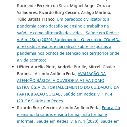
Rocineide Ferreira da Silva, Miguel Ángel Orozco
Valladares, Ricardo Burg Ceccim, Ardigò Martino,
Túlio Batista Franco,
Um paradoxo civilizatório: a
pandemia como desafio ao ensino e trabalho na
saúde e como afirmação das vidas
,
Saúde em Redes:
v. 6 n. 2Sup (2020): Suplemento - O território COnVIDa
a reexistir: ensaios e narrativas sobre respostas à
pandemia nos pontos de atenção nos territórios onde
a vida acontece
Hêider Aurélio Pinto, Andréia Burille, Mirceli Goulart
Barbosa, Alcindo Antônio Ferla,
AVALIAÇÃO DA
ATENÇÃO BÁSICA: A OUVIDORIA ATIVA COMO
ESTRATÉGIA DE FORTALECIMENTO DO CUIDADO E DA
PARTICIPAÇÃO SOCIAL
,
Saúde em Redes: v. 1 n. 4
(2015): Saúde em Redes
Ricardo Burg Ceccim, Alcindo Antônio Ferla,
Educação
e ensino da saúde: ensino formal, não formal e
informal
,
Saúde em Redes: v. 6 n. 1 (2020): Saúde em