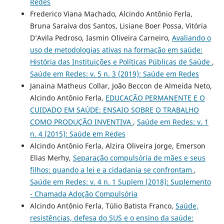
Redes
Frederico Viana Machado, Alcindo Antônio Ferla,
Bruna Saraiva dos Santos, Lisiane Boer Possa, Vitória
D’Avila Pedroso, Iasmin Oliveira Carneiro,
Avaliando o
uso de metodologias ativas na formação em saúde:
História das Instituições e Políticas Públicas de Saúde
,
Saúde em Redes: v. 5 n. 3 (2019): Saúde em Redes
Janaina Matheus Collar, João Beccon de Almeida Neto,
Alcindo Antônio Ferla,
EDUCAÇÃO PERMANENTE E O
CUIDADO EM SAÚDE: ENSAIO SOBRE O TRABALHO
COMO PRODUÇÃO INVENTIVA
,
Saúde em Redes: v. 1
n. 4 (2015): Saúde em Redes
Alcindo Antônio Ferla, Alzira Oliveira Jorge, Emerson
Elias Merhy,
Separação compulsória de mães e seus
filhos: quando a lei e a cidadania se confrontam
,
Saúde em Redes: v. 4 n. 1 Suplem (2018): Suplemento
- Chamada Adoção Compulsória
Alcindo Antônio Ferla, Túlio Batista Franco,
Saúde,
resistências, defesa do SUS e o ensino da saúde: