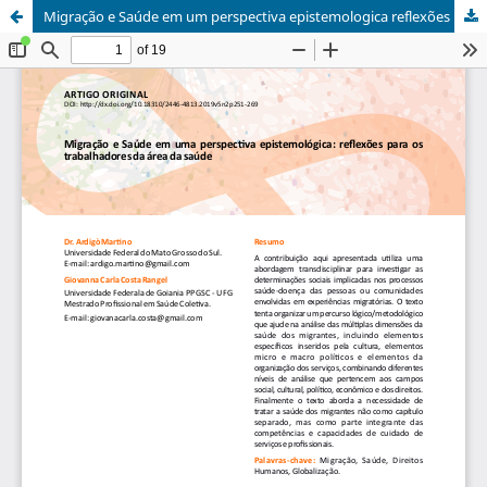
Migração e Saúde em um perspectiva epistemologica reflexões para os trabalhadores da área da saúde