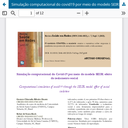
Simulação computacional do covid19 por meio do modelo SEIR: efeito do isolamento social