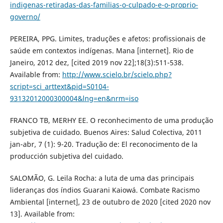
indigenas-retiradas-das-familias-o-culpado-e-o-proprio-
governo/
PEREIRA, PPG. Limites, traduções e afetos: profissionais de
saúde em contextos indígenas. Mana [internet]. Rio de
Janeiro, 2012 dez, [cited 2019 nov 22];18(3):511-538.
Available from:
http://www.scielo.br/scielo.php?
script=sci_arttext&pid=S0104-
93132012000300004&lng=en&nrm=iso
FRANCO TB, MERHY EE. O reconhecimento de uma produção
subjetiva de cuidado. Buenos Aires: Salud Colectiva, 2011
jan-abr, 7 (1): 9-20. Tradução de: El reconocimento de la
producción subjetiva del cuidado.
SALOMÃO, G. Leila Rocha: a luta de uma das principais
lideranças dos índios Guarani Kaiowá. Combate Racismo
Ambiental [internet], 23 de outubro de 2020 [cited 2020 nov
13]. Available from: