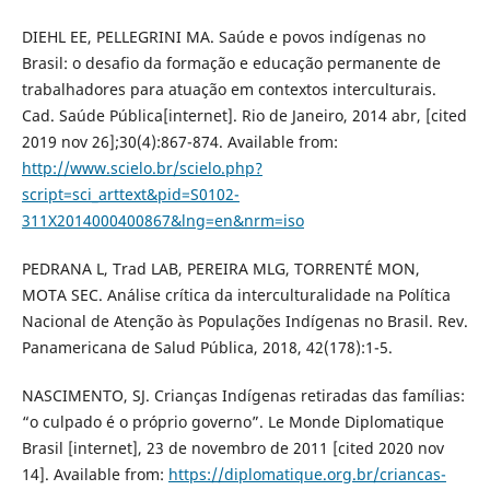
DIEHL EE, PELLEGRINI MA. Saúde e povos indígenas no
Brasil: o desafio da formação e educação permanente de
trabalhadores para atuação em contextos interculturais.
Cad. Saúde Pública[internet]. Rio de Janeiro, 2014 abr, [cited
2019 nov 26];30(4):867-874. Available from:
http://www.scielo.br/scielo.php?
script=sci_arttext&pid=S0102-
311X2014000400867&lng=en&nrm=iso
PEDRANA L, Trad LAB, PEREIRA MLG, TORRENTÉ MON,
MOTA SEC. Análise crítica da interculturalidade na Política
Nacional de Atenção às Populações Indígenas no Brasil. Rev.
Panamericana de Salud Pública, 2018, 42(178):1-5.
NASCIMENTO, SJ. Crianças Indígenas retiradas das famílias:
“o culpado é o próprio governo”. Le Monde Diplomatique
Brasil [internet], 23 de novembro de 2011 [cited 2020 nov
14]. Available from:
https://diplomatique.org.br/criancas-