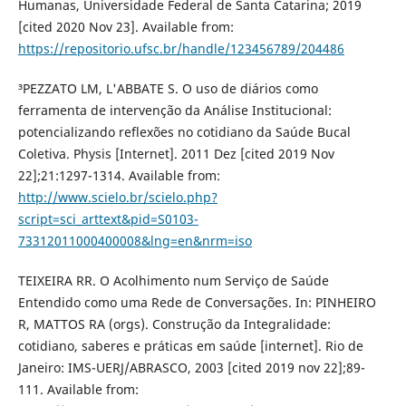
Humanas, Universidade Federal de Santa Catarina; 2019
[cited 2020 Nov 23]. Available from:
https://repositorio.ufsc.br/handle/123456789/204486
³PEZZATO LM, L'ABBATE S. O uso de diários como
ferramenta de intervenção da Análise Institucional:
potencializando reflexões no cotidiano da Saúde Bucal
Coletiva. Physis [Internet]. 2011 Dez [cited 2019 Nov
22];21:1297-1314. Available from:
http://www.scielo.br/scielo.php?
script=sci_arttext&pid=S0103-
73312011000400008&lng=en&nrm=iso
TEIXEIRA RR. O Acolhimento num Serviço de Saúde
Entendido como uma Rede de Conversações. In: PINHEIRO
R, MATTOS RA (orgs). Construção da Integralidade:
cotidiano, saberes e práticas em saúde [internet]. Rio de
Janeiro: IMS-UERJ/ABRASCO, 2003 [cited 2019 nov 22];89-
111. Available from: