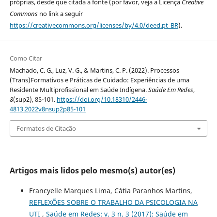
próprias, desde que citada a fonte (por favor, veja a Licença
Creative
Commons
no link a seguir
https://creativecommons.org/licenses/by/4.0/deed.pt_BR
).
Como Citar
Machado, C. G., Luz, V. G., & Martins, C. P. (2022). Processos
(Trans)Formativos e Práticas de Cuidado: Experiências de uma
Residente Multiprofissional em Saúde Indígena.
Saúde Em Redes
,
8
(sup2), 85-101.
https://doi.org/10.18310/2446-
4813.2022v8nsup2p85-101
Formatos de Citação
Artigos mais lidos pelo mesmo(s) autor(es)
Francyelle Marques Lima, Cátia Paranhos Martins,
REFLEXÕES SOBRE O TRABALHO DA PSICOLOGIA NA
UTI
,
Saúde em Redes: v. 3 n. 3 (2017): Saúde em