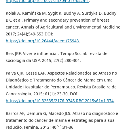
https://doi.org/10.1007/s13304-017-0424-1
.
Kolak A, Kamińska M, Sygit K, Budny A, Surdyka D, Budny
BK, et al. Primary and secondary prevention of breast
cancer. Annals of Agricultural and Environmental Medicine.
2017; 24(4);549-553 DOI:
https://doi.org/10.26444/aaem/75943
.
Reis JRF. Viver é influenciar. Tempo Social: revista de
sociologia da USP. 2015; 27(2):280-304.
Paiva CJK, Cesse EAP. Aspectos Relacionados ao Atraso no
Diagnóstico e Tratamento do Câncer de Mama em uma
Unidade Hospitalar de Pernambuco. Revista Brasileira de
Cancerologia. 2015; 61(1): 23-30. DOI:
https://doi.org/10.32635/2176-9745.RBC.2015v61n1.374
.
Barros AF, Uemura G, Macedo JLS. Atraso no diagnóstico e
tratamento do câncer de mama e estratégias para a sua
redução. Femina. 2012; 40(1):31-36.