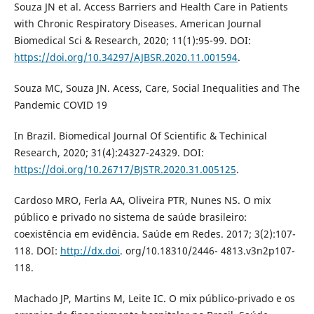
Souza JN et al. Access Barriers and Health Care in Patients
with Chronic Respiratory Diseases. American Journal
Biomedical Sci & Research, 2020; 11(1):95-99. DOI:
https://doi.org/10.34297/AJBSR.2020.11.001594
.
Souza MC, Souza JN. Acess, Care, Social Inequalities and The
Pandemic COVID 19
In Brazil. Biomedical Journal Of Scientific & Techinical
Research, 2020; 31(4):24327-24329. DOI:
https://doi.org/10.26717/BJSTR.2020.31.005125
.
Cardoso MRO, Ferla AA, Oliveira PTR, Nunes NS. O mix
público e privado no sistema de saúde brasileiro:
coexistência em evidência. Saúde em Redes. 2017; 3(2):107-
118. DOI:
http://dx.doi
. org/10.18310/2446- 4813.v3n2p107-
118.
Machado JP, Martins M, Leite IC. O mix público-privado e os