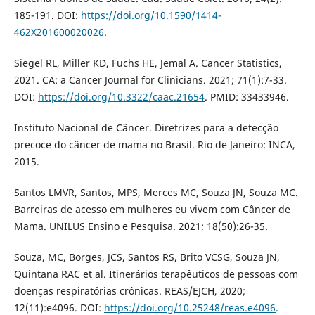
185-191. DOI:
https://doi.org/10.1590/1414-
462X201600020026
.
Siegel RL, Miller KD, Fuchs HE, Jemal A. Cancer Statistics,
2021. CA: a Cancer Journal for Clinicians. 2021; 71(1):7-33.
DOI:
https://doi.org/10.3322/caac.21654
. PMID: 33433946.
Instituto Nacional de Câncer. Diretrizes para a detecção
precoce do câncer de mama no Brasil. Rio de Janeiro: INCA,
2015.
Santos LMVR, Santos, MPS, Merces MC, Souza JN, Souza MC.
Barreiras de acesso em mulheres eu vivem com Câncer de
Mama. UNILUS Ensino e Pesquisa. 2021; 18(50):26-35.
Souza, MC, Borges, JCS, Santos RS, Brito VCSG, Souza JN,
Quintana RAC et al. Itinerários terapêuticos de pessoas com
doenças respiratórias crônicas. REAS/EJCH, 2020;
12(11):e4096. DOI:
https://doi.org/10.25248/reas.e4096
.