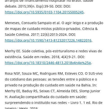
arranjos de financiamento hospitalar no Brasil. Saúde
debate. 2015;39(n. Esp):39-50. DOI: DOI:
https://doi.org/10.5935/0103-1104.2015S005245
.
Meneses, Consuelo Sampaio et al. O agir leigo e a produção
de mapas de cuidado mistos público-privados. Ciência &
Saúde Coletiva. 2017; 22(6):2013-2024. DOI:
https://doi.org/10.1590/1413-81232017226.14822016
.
Merhy EE. Súde coletiva, pós-estrturalismo e redes vivas de
existência. Saúde em redes. 2018, 4(4):9-21. DOI:
https://doi.org/10.18310/2446-4813.2018v4n4p%25p
.
Rosa NSF, Souza MC, Rodrigues RM, Esteves CO. O SUS-vivo
do cotidiano das pessoas: as tensões entre o público e o
privado na produção do cuidado em saúde na Bahia. In:
Merhy EE, Baduy RS, Seixas CT, Almeida DES, Slomp Junior
H. Avaliação compartilhada do cuidado em saúde:
surpreendendo o instituído nas redes – Livro 1. 1 ed. Rio de
Janeiro : Hexis, 2016.