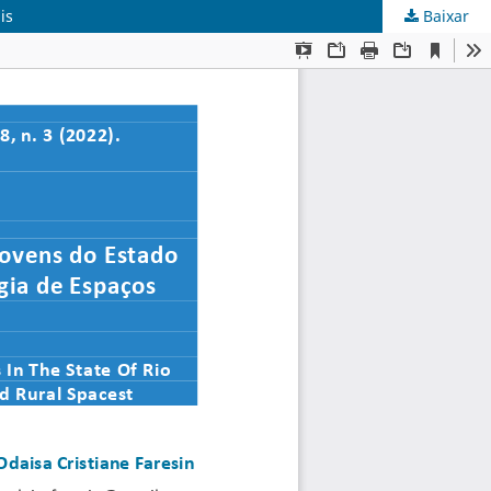
is
Baixar