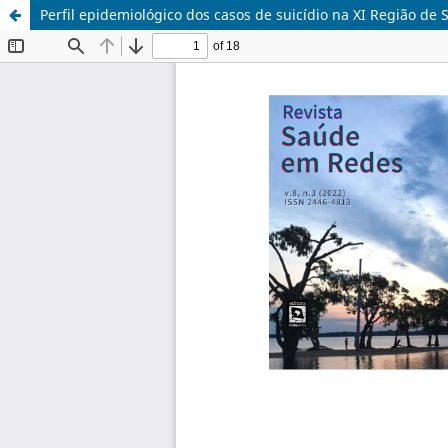
Perfil epidemiológico dos casos de suicídio na XI Região d