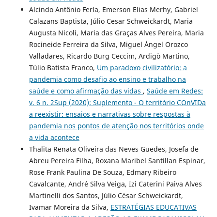
Alcindo Antônio Ferla, Emerson Elias Merhy, Gabriel
Calazans Baptista, Júlio Cesar Schweickardt, Maria
Augusta Nicoli, Maria das Graças Alves Pereira, Maria
Rocineide Ferreira da Silva, Miguel Ángel Orozco
Valladares, Ricardo Burg Ceccim, Ardigò Martino,
Túlio Batista Franco,
Um paradoxo civilizatório: a
pandemia como desafio ao ensino e trabalho na
saúde e como afirmação das vidas
,
Saúde em Redes:
v. 6 n. 2Sup (2020): Suplemento - O território COnVIDa
a reexistir: ensaios e narrativas sobre respostas à
pandemia nos pontos de atenção nos territórios onde
a vida acontece
Thalita Renata Oliveira das Neves Guedes, Josefa de
Abreu Pereira Filha, Roxana Maribel Santillan Espinar,
Rose Frank Paulina De Souza, Edmary Ribeiro
Cavalcante, André Silva Veiga, Izi Caterini Paiva Alves
Martinelli dos Santos, Júlio César Schweickardt,
Ivamar Moreira da Silva,
ESTRATÉGIAS EDUCATIVAS