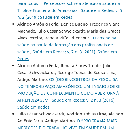
para todos!”: Percepções sobre a atenção à saúde na
Tríplice Fronteira do Amazonas
,
Saúde em Redes: v. 5
n. 2 (2019): Saúde em Redes
Alcindo Antônio Ferla, Denise Bueno, Frederico Viana
Machado, Julio Cesar Schweickardt, Maria das Graças
Alves Pereira, Renata Riffel Bitencourt,
O ensino na
saúde na pauta da formação dos profissionais de
saúde
,
Saúde em Redes: v. 7 n. 3 (2021): Saúde em
Redes
Alcindo Antônio Ferla, Renata Flores Trepte, Júlio
Cesar Schweickardt, Rodrigo Tobias de Sousa Lima,
Ardigò Martino,
OS (DES)ENCONTROS DA PESQUISA
NO TEMPO-ESPAÇO AMAZÔNICO: UM ENSAIO SOBRE
PRODUÇÃO DE CONHECIMENTO COMO ABERTURA À
APRENDIZAGEM
,
Saúde em Redes: v. 2 n. 3 (2016):
Saúde em Redes
Julio César Schweickardt, Rodrigo Tobias Lima, Alcindo
Antônio Ferla, Ardigó Martino,
O “PROGRAMA MAIS
MÉDICOS” E O TRABALHO VIVO EM SAÚDE EM UM