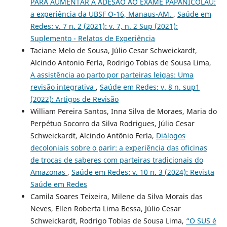
PARA AUMENTAR A ADESÃO AO EXAME PAPANICOLAU:
a experiência da UBSF O-16, Manaus-AM.
,
Saúde em
Redes: v. 7 n. 2 (2021): v. 7, n. 2 Sup (2021):
Suplemento - Relatos de Experiência
Taciane Melo de Sousa, Júlio Cesar Schweickardt,
Alcindo Antonio Ferla, Rodrigo Tobias de Sousa Lima,
A assistência ao parto por parteiras leigas: Uma
revisão integrativa
,
Saúde em Redes: v. 8 n. sup1
(2022): Artigos de Revisão
William Pereira Santos, Inna Silva de Moraes, Maria do
Perpétuo Socorro da Silva Rodrigues, Júlio Cesar
Schweickardt, Alcindo Antônio Ferla,
Diálogos
decoloniais sobre o parir: a experiência das oficinas
de trocas de saberes com parteiras tradicionais do
Amazonas
,
Saúde em Redes: v. 10 n. 3 (2024): Revista
Saúde em Redes
Camila Soares Teixeira, Milene da Silva Morais das
Neves, Ellen Roberta Lima Bessa, Júlio Cesar
Schweickardt, Rodrigo Tobias de Sousa Lima,
“O SUS é