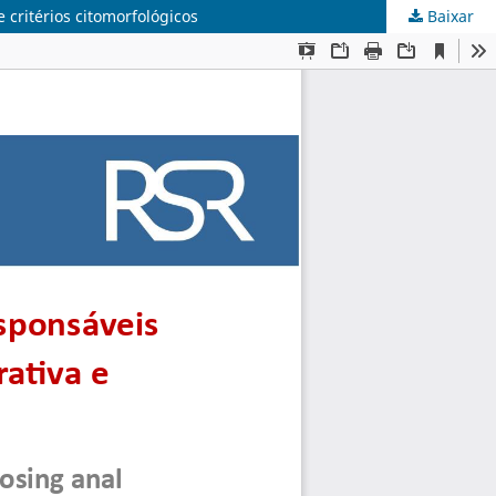
 critérios citomorfológicos
Baixar