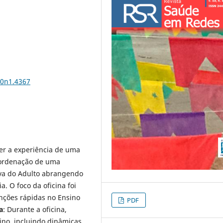
10n1.4367
ver a experiência de uma
coordenação de uma
iva do Adulto abrangendo
. O foco da oficina foi
enções rápidas no Ensino
PDF
a
: Durante a oficina,
no, incluindo dinâmicas