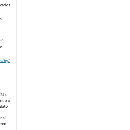
icados
o.
a a
ve
es/by/
024).
ando o
elato
onal
ered