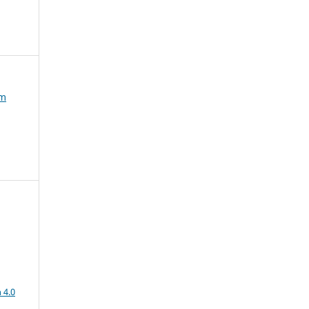
em
a
 4.0