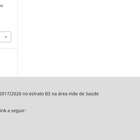
Em
o 2017/2020 no estrato B3 na área mãe de Saúde
ink a seguir: