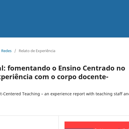
m Redes
/
Relato de Experiência
al: fomentando o Ensino Centrado no
xperiência com o corpo docente-
t-Centered Teaching – an experience report with teaching staff a