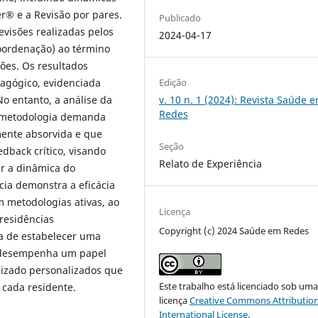
r® e a Revisão por pares.
Publicado
evisões realizadas pelos
2024-04-17
coordenação) ao término
ões. Os resultados
dagógico, evidenciada
Edição
No entanto, a análise da
v. 10 n. 1 (2024): Revista Saúde 
Redes
a metodologia demanda
ente absorvida e que
Seção
dback crítico, visando
Relato de Experiência
ar a dinâmica do
ncia demonstra a eficácia
 metodologias ativas, ao
Licença
residências
Copyright (c) 2024 Saúde em Redes
ia de estabelecer uma
o desempenha um papel
izado personalizados que
Este trabalho está licenciado sob um
 cada residente.
licença
Creative Commons Attribution
International License
.