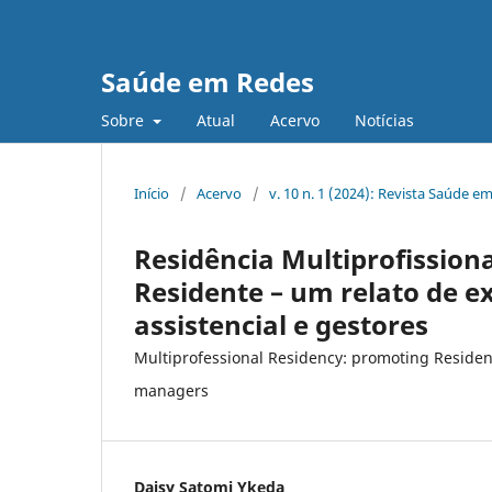
Saúde em Redes
Sobre
Atual
Acervo
Notícias
Início
/
Acervo
/
v. 10 n. 1 (2024): Revista Saúde e
Residência Multiprofission
Residente – um relato de e
assistencial e gestores
Multiprofessional Residency: promoting Residen
managers
Daisy Satomi Ykeda