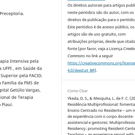
Os direitos autorais para artigos publ
neste periódico são do autor, com os
Preceptoria.
direitos de publicação para o periódic
Este periódico é de acesso público, os
artigos são de uso gratuito, com
atribuições próprias, desde que citad
fonte (por favor, veja a Licença
Creati
Commons
no link a seguir
apia Intensiva pela
https://creativecommons.org/licens
 UFPI , em Saúde da
4.0/deed.pt_BR
).
 Superior pela FACID.
a Família da FMS de
pital Getúlio Vargas,
Como Citar
ional de Terapia
Ykeda, D. S., & Mesquita, L. de F. C. (2
Residência Multiprofissional: foment
 Piauí.
Ensino Centrado no Residente – um r
de experiência com o corpo docente-
assistencial e gestores: Multiprofessi
Residency: promoting Resident-Cent
Teaching – an experience report with