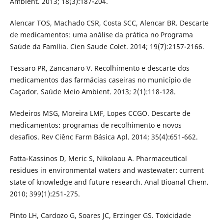
Ambient. 2013; 18(3):187-204.
Alencar TOS, Machado CSR, Costa SCC, Alencar BR. Descarte
de medicamentos: uma análise da prática no Programa
Saúde da Família. Cien Saude Colet. 2014; 19(7):2157-2166.
Tessaro PR, Zancanaro V. Recolhimento e descarte dos
medicamentos das farmácias caseiras no município de
Caçador. Saúde Meio Ambient. 2013; 2(1):118-128.
Medeiros MSG, Moreira LMF, Lopes CCGO. Descarte de
medicamentos: programas de recolhimento e novos
desafios. Rev Ciênc Farm Básica Apl. 2014; 35(4):651-662.
Fatta-Kassinos D, Meric S, Nikolaou A. Pharmaceutical
residues in environmental waters and wastewater: current
state of knowledge and future research. Anal Bioanal Chem.
2010; 399(1):251-275.
Pinto LH, Cardozo G, Soares JC, Erzinger GS. Toxicidade