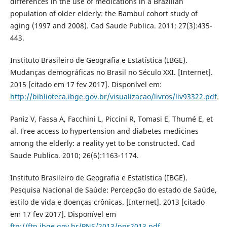
differences in the use of medications in a Brazilian
population of older elderly: the Bambuí cohort study of
aging (1997 and 2008). Cad Saude Publica. 2011; 27(3):435-
443.
Instituto Brasileiro de Geografia e Estatística (IBGE).
Mudanças demográficas no Brasil no Século XXI. [Internet].
2015 [citado em 17 fev 2017]. Disponível em:
http://biblioteca.ibge.gov.br/visualizacao/livros/liv93322.pdf
.
Paniz V, Fassa A, Facchini L, Piccini R, Tomasi E, Thumé E, et
al. Free access to hypertension and diabetes medicines
among the elderly: a reality yet to be constructed. Cad
Saude Publica. 2010; 26(6):1163-1174.
Instituto Brasileiro de Geografia e Estatística (IBGE).
Pesquisa Nacional de Saúde: Percepção do estado de Saúde,
estilo de vida e doenças crônicas. [Internet]. 2013 [citado
em 17 fev 2017]. Disponível em
ftp://ftp.ibge.gov.br/PNS/2013/pns2013.pdf
.