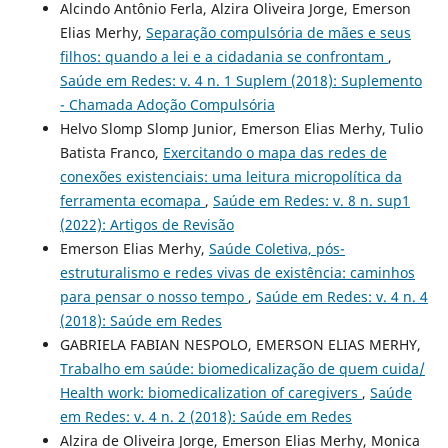
Alcindo Antônio Ferla, Alzira Oliveira Jorge, Emerson
Elias Merhy,
Separação compulsória de mães e seus
filhos: quando a lei e a cidadania se confrontam
,
Saúde em Redes: v. 4 n. 1 Suplem (2018): Suplemento
- Chamada Adoção Compulsória
Helvo Slomp Slomp Junior, Emerson Elias Merhy, Tulio
Batista Franco,
Exercitando o mapa das redes de
conexões existenciais: uma leitura micropolítica da
ferramenta ecomapa
,
Saúde em Redes: v. 8 n. sup1
(2022): Artigos de Revisão
Emerson Elias Merhy,
Saúde Coletiva, pós-
estruturalismo e redes vivas de existência: caminhos
para pensar o nosso tempo
,
Saúde em Redes: v. 4 n. 4
(2018): Saúde em Redes
GABRIELA FABIAN NESPOLO, EMERSON ELIAS MERHY,
Trabalho em saúde: biomedicalização de quem cuida/
Health work: biomedicalization of caregivers
,
Saúde
em Redes: v. 4 n. 2 (2018): Saúde em Redes
Alzira de Oliveira Jorge, Emerson Elias Merhy, Monica