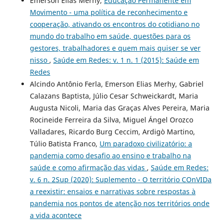
Emerson Elias Merhy,
Educação Permanente em
Movimento - uma política de reconhecimento e
cooperação, ativando os encontros do cotidiano no
mundo do trabalho em saúde, questões para os
gestores, trabalhadores e quem mais quiser se ver
nisso
,
Saúde em Redes: v. 1 n. 1 (2015): Saúde em
Redes
Alcindo Antônio Ferla, Emerson Elias Merhy, Gabriel
Calazans Baptista, Júlio Cesar Schweickardt, Maria
Augusta Nicoli, Maria das Graças Alves Pereira, Maria
Rocineide Ferreira da Silva, Miguel Ángel Orozco
Valladares, Ricardo Burg Ceccim, Ardigò Martino,
Túlio Batista Franco,
Um paradoxo civilizatório: a
pandemia como desafio ao ensino e trabalho na
saúde e como afirmação das vidas
,
Saúde em Redes:
v. 6 n. 2Sup (2020): Suplemento - O território COnVIDa
a reexistir: ensaios e narrativas sobre respostas à
pandemia nos pontos de atenção nos territórios onde
a vida acontece