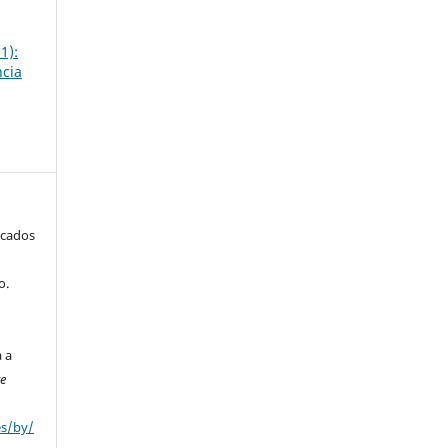
1):
ncia
icados
o.
a a
ve
es/by/