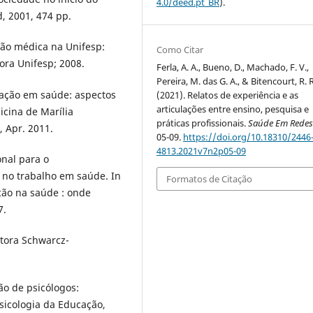
4.0/deed.pt_BR
).
d, 2001, 474 pp.
ão médica na Unifesp:
Como Citar
ora Unifesp; 2008.
Ferla, A. A., Bueno, D., Machado, F. V.,
Pereira, M. das G. A., & Bitencourt, R. R
uação em saúde: aspectos
(2021). Relatos de experiência e as
articulações entre ensino, pesquisa e
icina de Marília
práticas profissionais.
Saúde Em Rede
, Apr. 2011.
05-09.
https://doi.org/10.18310/2446
4813.2021v7n2p05-09
onal para o
 no trabalho em saúde. In
Formatos de Citação
ação na saúde : onde
7.
itora Schwarcz-
ão de psicólogos:
sicologia da Educação,