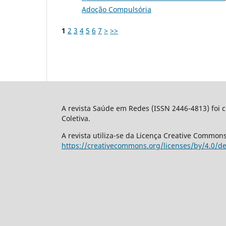
Adoção Compulsória
1
2
3
4
5
6
7
>
>>
A revista Saúde em Redes (ISSN 2446-4813) foi 
Coletiva.
A revista utiliza-se da Licença Creative Commons 
https://creativecommons.org/licenses/by/4.0/d