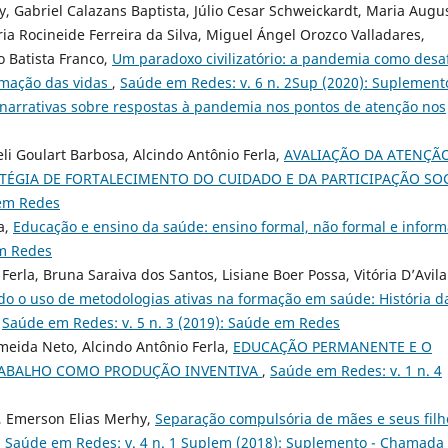
y, Gabriel Calazans Baptista, Júlio Cesar Schweickardt, Maria Augu
ria Rocineide Ferreira da Silva, Miguel Ángel Orozco Valladares,
o Batista Franco,
Um paradoxo civilizatório: a pandemia como desa
rmação das vidas
,
Saúde em Redes: v. 6 n. 2Sup (2020): Suplement
 e narrativas sobre respostas à pandemia nos pontos de atenção nos
eli Goulart Barbosa, Alcindo Antônio Ferla,
AVALIAÇÃO DA ATENÇÃ
ATÉGIA DE FORTALECIMENTO DO CUIDADO E DA PARTICIPAÇÃO SO
 em Redes
a,
Educação e ensino da saúde: ensino formal, não formal e infor
em Redes
erla, Bruna Saraiva dos Santos, Lisiane Boer Possa, Vitória D’Avila
do o uso de metodologias ativas na formação em saúde: História d
,
Saúde em Redes: v. 5 n. 3 (2019): Saúde em Redes
meida Neto, Alcindo Antônio Ferla,
EDUCAÇÃO PERMANENTE E O
TRABALHO COMO PRODUÇÃO INVENTIVA
,
Saúde em Redes: v. 1 n. 4
ge, Emerson Elias Merhy,
Separação compulsória de mães e seus filh
,
Saúde em Redes: v. 4 n. 1 Suplem (2018): Suplemento - Chamada