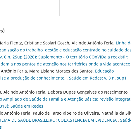
s)
aria Plentz, Cristiane Scolari Gosch, Alcindo Antônio Ferla,
Linha d
ganização do trabalho, gestão e educação centrado no cuidado da
. 6 n. 2Sup (2020): Suplemento - O território COnVIDa a reexistir:
ndemia nos pontos de atenção nos territórios onde a vida acontece
 Antônio Ferla, Mara Lisiane Moraes dos Santos,
Educação
ise a produção de conhecimento.
,
Saúde em Redes: v. 8 n. sup1
za, Alcindo Antônio Ferla, Débora Dupas Gonçalves do Nascimento,
o Ampliado de Saúde da Família e Atenção Básica: revisão integrat
(2018): Saúde em Redes
o Antônio Ferla, Paulo de Tarso Ribeiro de Oliveira, Nathália da Sil
STEMA DE SAÚDE BRASILEIRO: COEXISTÊNCIA EM EVIDÊNCIA
,
Saúd
s