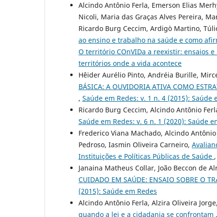
Alcindo Antônio Ferla, Emerson Elias Merh
Nicoli, Maria das Graças Alves Pereira, Ma
Ricardo Burg Ceccim, Ardigò Martino, Túli
ao ensino e trabalho na saúde e como afi
O território COnVIDa a reexistir: ensaios
territórios onde a vida acontece
Hêider Aurélio Pinto, Andréia Burille, Mirc
BÁSICA: A OUVIDORIA ATIVA COMO ESTR
,
Saúde em Redes: v. 1 n. 4 (2015): Saúde
Ricardo Burg Ceccim, Alcindo Antônio Ferl
Saúde em Redes: v. 6 n. 1 (2020): Saúde 
Frederico Viana Machado, Alcindo Antônio F
Pedroso, Iasmin Oliveira Carneiro,
Avalian
Instituições e Políticas Públicas de Saúde
Janaina Matheus Collar, João Beccon de Al
CUIDADO EM SAÚDE: ENSAIO SOBRE O 
(2015): Saúde em Redes
Alcindo Antônio Ferla, Alzira Oliveira Jor
quando a lei e a cidadania se confrontam