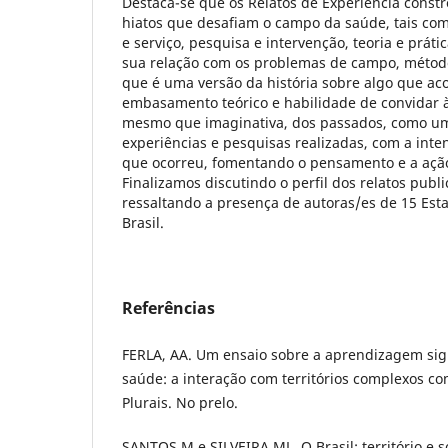
Destaca-se que os Relatos de Experiência const
hiatos que desafiam o campo da saúde, tais com
e serviço, pesquisa e intervenção, teoria e práti
sua relação com os problemas de campo, método
que é uma versão da história sobre algo que ac
embasamento teórico e habilidade de convidar 
mesmo que imaginativa, dos passados, como um
experiências e pesquisas realizadas, com a inten
que ocorreu, fomentando o pensamento e a ação
Finalizamos discutindo o perfil dos relatos pub
ressaltando a presença de autoras/es de 15 Esta
Brasil.
Referências
FERLA, AA. Um ensaio sobre a aprendizagem sign
saúde: a interação com territórios complexos co
Plurais. No prelo.
SANTOS M e SILVEIRA ML. O Brasil: território e s