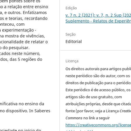
roem pontes sobre os
o a relação entre ensino
Edição
ca, e outros. Enfatizamos
v. 7 n. 2 (2021): v. 7, n. 2 Sup (202
s e teorias, recordando
Suplemento - Relatos de Experiê
onteceu, com
à experimentação -
Seção
a mostra de vivências,
Editorial
cionalidade de relatar o
 do pesquisar.
licados neste número,
dos, das 5 regiões do
Licença
Os direitos autorais para artigos publ
neste periódico são do autor, com os
direitos de publicação para o periódic
Este periódico é de acesso público, os
artigos são de uso gratuito, com
ificativa no ensino da
atribuições próprias, desde que citad
mo dispositivo. In Saberes
fonte (por favor, veja a Licença
Creati
Commons
no link a seguir
https://creativecommons.org/licens
ociedade no início do