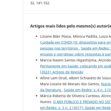
32, 141-162.
Artigos mais lidos pelo mesmo(s) autor(e
Lisiane Bôer Possa, Mònica Padilla, Luiza M
Cuidado em COVID-19: dispositivo para or
pessoas nos territórios
,
Saúde em Redes: v
ensaios e narrativas sobre respostas à pa
Marcia Naomi Santos Higashijima, Alcindo
Permanente em Saúde: colocando em anál
(2022): Artigos de Revisão
Alline Lam Orué, Albert Schiaveto de Sou
Mara Lisiane de Moraes dos Santos,
Núcle
da literatura
,
Saúde em Redes: v. 4 n. 3 
Márcia Roberta de Oliveira Cardoso, Alcind
Nunes,
O MIX PÚBLICO E PRIVADO NO SI
em Redes: v. 3 n. 2 (2017): Saúde em Rede