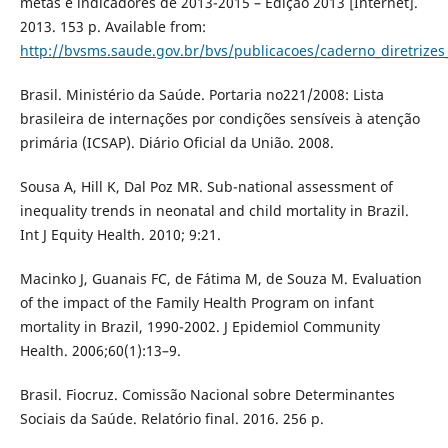
metas e indicadores de 2013-2015 – Edição 2013 [Internet].
2013. 153 p. Available from:
http://bvsms.saude.gov.br/bvs/publicacoes/caderno_diretrizes
Brasil. Ministério da Saúde. Portaria no221/2008: Lista
brasileira de internações por condições sensíveis à atenção
primária (ICSAP). Diário Oficial da União. 2008.
Sousa A, Hill K, Dal Poz MR. Sub-national assessment of
inequality trends in neonatal and child mortality in Brazil.
Int J Equity Health. 2010; 9:21.
Macinko J, Guanais FC, de Fátima M, de Souza M. Evaluation
of the impact of the Family Health Program on infant
mortality in Brazil, 1990-2002. J Epidemiol Community
Health. 2006;60(1):13–9.
Brasil. Fiocruz. Comissão Nacional sobre Determinantes
Sociais da Saúde. Relatório final. 2016. 256 p.