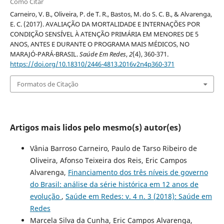
Como Citar
Carneiro, V. B., Oliveira, P. de T. R., Bastos, M. do S. C. B., & Alvarenga,
E. C. (2017). AVALIAÇÃO DA MORTALIDADE E INTERNAÇÕES POR
CONDIÇÃO SENSÍVEL À ATENÇÃO PRIMÁRIA EM MENORES DE 5
ANOS, ANTES E DURANTE O PROGRAMA MAIS MÉDICOS, NO
MARAJÓ-PARÁ-BRASIL.
Saúde Em Redes
,
2
(4), 360-371.
https://doi.org/10.18310/2446-4813.2016v2n4p360-371
Formatos de Citação
Artigos mais lidos pelo mesmo(s) autor(es)
Vânia Barroso Carneiro, Paulo de Tarso Ribeiro de
Oliveira, Afonso Teixeira dos Reis, Eric Campos
Alvarenga,
Financiamento dos três níveis de governo
do Brasil: análise da série histórica em 12 anos de
evolução
,
Saúde em Redes: v. 4 n. 3 (2018): Saúde em
Redes
Marcela Silva da Cunha, Eric Campos Alvarenga,