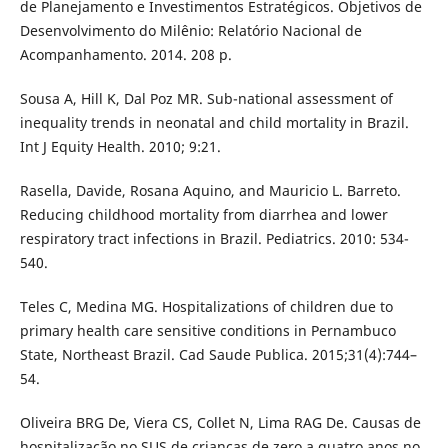
de Planejamento e Investimentos Estratégicos. Objetivos de
Desenvolvimento do Milênio: Relatório Nacional de
Acompanhamento. 2014. 208 p.
Sousa A, Hill K, Dal Poz MR. Sub-national assessment of
inequality trends in neonatal and child mortality in Brazil.
Int J Equity Health. 2010; 9:21.
Rasella, Davide, Rosana Aquino, and Mauricio L. Barreto.
Reducing childhood mortality from diarrhea and lower
respiratory tract infections in Brazil. Pediatrics. 2010: 534-
540.
Teles C, Medina MG. Hospitalizations of children due to
primary health care sensitive conditions in Pernambuco
State, Northeast Brazil. Cad Saude Publica. 2015;31(4):744–
54.
Oliveira BRG De, Viera CS, Collet N, Lima RAG De. Causas de
hospitalização no SUS de crianças de zero a quatro anos no