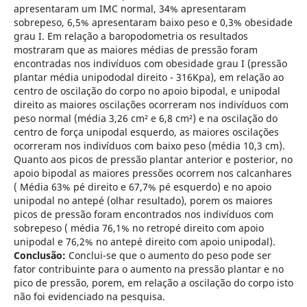
apresentaram um IMC normal, 34% apresentaram
sobrepeso, 6,5% apresentaram baixo peso e 0,3% obesidade
grau I. Em relação a baropodometria os resultados
mostraram que as maiores médias de pressão foram
encontradas nos indivíduos com obesidade grau I (pressão
plantar média unipododal direito - 316Kpa), em relação ao
centro de oscilação do corpo no apoio bipodal, e unipodal
direito as maiores oscilações ocorreram nos indivíduos com
peso normal (média 3,26 cm² e 6,8 cm²) e na oscilação do
centro de força unipodal esquerdo, as maiores oscilações
ocorreram nos indivíduos com baixo peso (média 10,3 cm).
Quanto aos picos de pressão plantar anterior e posterior, no
apoio bipodal as maiores pressões ocorrem nos calcanhares
( Média 63% pé direito e 67,7% pé esquerdo) e no apoio
unipodal no antepé (olhar resultado), porem os maiores
picos de pressão foram encontrados nos indivíduos com
sobrepeso ( média 76,1% no retropé direito com apoio
unipodal e 76,2% no antepé direito com apoio unipodal).
Conclusão:
Conclui-se que o aumento do peso pode ser
fator contribuinte para o aumento na pressão plantar e no
pico de pressão, porem, em relação a oscilação do corpo isto
não foi evidenciado na pesquisa.