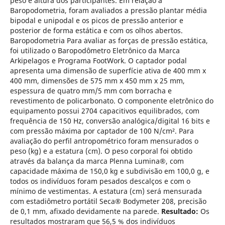
peso e altura dos participantes. Em relação a
Baropodometria, foram avaliados a pressão plantar média
bipodal e unipodal e os picos de pressão anterior e
posterior de forma estática e com os olhos abertos.
Baropodometria Para avaliar as forças de pressão estática,
foi utilizado o Baropodômetro Eletrônico da Marca
Arkipelagos e Programa FootWork. O captador podal
apresenta uma dimensão de superfície ativa de 400 mm x
400 mm, dimensões de 575 mm x 450 mm x 25 mm,
espessura de quatro mm/5 mm com borracha e
revestimento de policarbonato. O componente eletrônico do
equipamento possui 2704 capacitivos equilibrados, com
frequência de 150 Hz, conversão analógica/digital 16 bits e
com pressão máxima por captador de 100 N/cm². Para
avaliação do perfil antropométrico foram mensurados o
peso (kg) e a estatura (cm). O peso corporal foi obtido
através da balança da marca Plenna Lumina®, com
capacidade máxima de 150,0 kg e subdivisão em 100,0 g, e
todos os indivíduos foram pesados descalços e com o
mínimo de vestimentas. A estatura (cm) será mensurada
com estadiômetro portátil Seca® Bodymeter 208, precisão
de 0,1 mm, afixado devidamente na parede.
Resultado:
Os
resultados mostraram que 56,5 % dos indivíduos