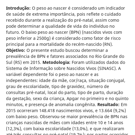
Introdução:
O peso ao nascer é considerado um indicador
de saúde de extrema importância, pois reflete o cuidado
recebido durante a realização do pré-natal, assim como
pode determinar a qualidade de vida do indivíduo no
futuro. O baixo peso ao nascer (BPN) (nascidos vivos com
peso inferior a 2500g) é considerado como fator de risco
principal para a mortalidade do recém-nascido (RN).
Objetivo:
O presente estudo buscou determinar a
prevalência de BPN e fatores associados no Rio Grande do
Sul (RS) em 2015.
Metodologia:
Foram utilizados dados do
Sistema de Informação sobre Nascidos Vivos (SINASC). A
variável dependente foi o peso ao nascer e as
independentes: idade da mãe, cor/raça, situação conjugal,
grau de escolaridade, tipo de gravidez, número de
consultas pré-natal, local do parto, tipo de parto, duração
da gestação, sexo da criança, Apgar no primeiro e no quinto
minutos, e presença de anomalia congênita.
Resultado:
Em
2015 ocorreram 148.418 nascimentos vivos, e 13.664 (9,2%)
com baixo peso. Observou-se maior prevalência de BPN nas
crianças nascidas de mães com idades entre 10 e 14 anos
(12,3%), com baixa escolaridade (13,0%), e que realizaram
até três consultas no pré-natal (19,7%); nos partos ocorridos