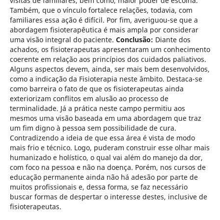
visitas de familiares, bem como, maior poder de escolha.
Também, que o vínculo fortalece relações, todavia, com
familiares essa ação é difícil. Por fim, averiguou-se que a
abordagem fisioterapêutica é mais ampla por considerar
uma visão integral do paciente.
Conclusão:
Diante dos
achados, os fisioterapeutas apresentaram um conhecimento
coerente em relação aos princípios dos cuidados paliativos.
Alguns aspectos devem, ainda, ser mais bem desenvolvidos,
como a indicação da Fisioterapia neste âmbito. Destaca-se
como barreira o fato de que os fisioterapeutas ainda
exteriorizam conflitos em alusão ao processo de
terminalidade. Já a prática neste campo permitiu aos
mesmos uma visão baseada em uma abordagem que traz
um fim digno à pessoa sem possibilidade de cura.
Contradizendo a ideia de que essa área é vista de modo
mais frio e técnico. Logo, puderam construir esse olhar mais
humanizado e holístico, o qual vai além do manejo da dor,
com foco na pessoa e não na doença. Porém, nos cursos de
educação permanente ainda não há adesão por parte de
muitos profissionais e, dessa forma, se faz necessário
buscar formas de despertar o interesse destes, inclusive de
fisioterapeutas.