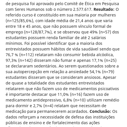
de pesquisa foi aprovado pelo Comitê de Ética em Pesquisa
com Seres Humanos sob o número 2.577.617.
Resultado:
O
referido curso é constituído em sua maioria por mulheres
(n=125/85,6%), com idade média de 21,4 anos que varia
entre 18 e 45 anos, que não possuem vínculo formal de
emprego (n=128/87,7%), e se observou que 49% (n=57) dos
estudantes possuem renda familiar de até 2 salários
mínimos. Foi possível identificar que a maioria dos
entrevistados possuem hábitos de vida saudável sendo que
76,7 % (n=112) relataram não consumir bebida alcóolica,
97,3% (n=142) disseram não fumar e apenas 17,1% (n=25)
se declararam sedentários. Ao serem questionados sobre a
sua autopercepção em relação a ansiedade 54,1% (n=79)
estudantes disseram que se consideram ansiosos. Apesar
de quase a totalidade dos estudantes entrevistados
relatarem que não fazem uso de medicamentos psicoativos
é importante destacar que 11,0% (n=16) fazem uso de
medicamento antidepressivo, 6,8% (n=10) utilizam remédio
para dormir e 2,7% (n=4) relatam que necessitam de
medicação para permanecerem acordados.
Conclusão:
Os
dados reforçam a necessidade de defesa das instituições
públicas de ensino e de fortalecimento das ações