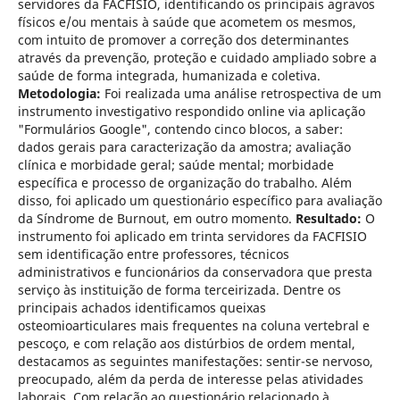
servidores da FACFISIO, identificando os principais agravos
físicos e/ou mentais à saúde que acometem os mesmos,
com intuito de promover a correção dos determinantes
através da prevenção, proteção e cuidado ampliado sobre a
saúde de forma integrada, humanizada e coletiva.
Metodologia:
Foi realizada uma análise retrospectiva de um
instrumento investigativo respondido online via aplicação
"Formulários Google", contendo cinco blocos, a saber:
dados gerais para caracterização da amostra; avaliação
clínica e morbidade geral; saúde mental; morbidade
específica e processo de organização do trabalho. Além
disso, foi aplicado um questionário específico para avaliação
da Síndrome de Burnout, em outro momento.
Resultado:
O
instrumento foi aplicado em trinta servidores da FACFISIO
sem identificação entre professores, técnicos
administrativos e funcionários da conservadora que presta
serviço às instituição de forma terceirizada. Dentre os
principais achados identificamos queixas
osteomioarticulares mais frequentes na coluna vertebral e
pescoço, e com relação aos distúrbios de ordem mental,
destacamos as seguintes manifestações: sentir-se nervoso,
preocupado, além da perda de interesse pelas atividades
laborais. Com relação ao questionário relacionado à