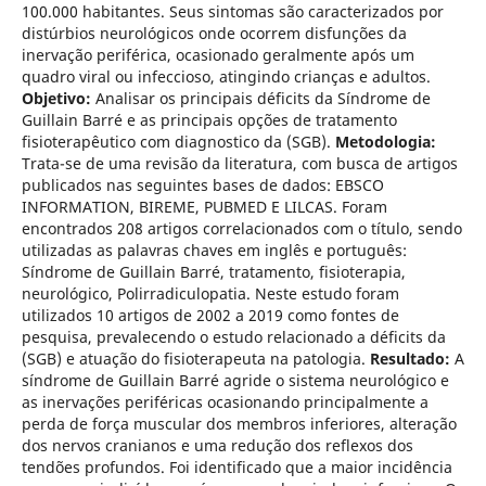
100.000 habitantes. Seus sintomas são caracterizados por
distúrbios neurológicos onde ocorrem disfunções da
inervação periférica, ocasionado geralmente após um
quadro viral ou infeccioso, atingindo crianças e adultos.
Objetivo:
Analisar os principais déficits da Síndrome de
Guillain Barré e as principais opções de tratamento
fisioterapêutico com diagnostico da (SGB).
Metodologia:
Trata-se de uma revisão da literatura, com busca de artigos
publicados nas seguintes bases de dados: EBSCO
INFORMATION, BIREME, PUBMED E LILCAS. Foram
encontrados 208 artigos correlacionados com o título, sendo
utilizadas as palavras chaves em inglês e português:
Síndrome de Guillain Barré, tratamento, fisioterapia,
neurológico, Polirradiculopatia. Neste estudo foram
utilizados 10 artigos de 2002 a 2019 como fontes de
pesquisa, prevalecendo o estudo relacionado a déficits da
(SGB) e atuação do fisioterapeuta na patologia.
Resultado:
A
síndrome de Guillain Barré agride o sistema neurológico e
as inervações periféricas ocasionando principalmente a
perda de força muscular dos membros inferiores, alteração
dos nervos cranianos e uma redução dos reflexos dos
tendões profundos. Foi identificado que a maior incidência