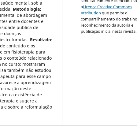
simultaneamente licenciado s
 saúde mental, sob a
a
Licença Creative Commons
recida.
Metodologia:
Attribution
que permite o
ocumental de abordagem
compartilhamento do trabalh
antes entre docentes e
reconhecimento da autoria e
ersidade pública de
publicação inicial nesta revista.
de doenças
miestruturadas.
Resultado:
 de conteúdo e os
e em fisioterapia para
is o conteúdo relacionado
a no curso; mostraram
quisa também não estudou
erapeuta para esse campo
favorece a aprendizagem
 formação deste
trou a existência de
terapia e sugere a
a e sobre a reformulação