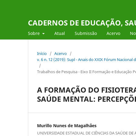
CADERNOS DE EDUCAÇÃO, SAÚ
Sobre
Atual
Submissão
Acervo
Not
Início
/
Acervo
/
v. 6 n. 12 (2019): Supl - Anais do XXIX Fórum Nacional 
/
Trabalhos de Pesquisa - Eixo II Formação e Educação
A FORMAÇÃO DO FISIOTER
SAÚDE MENTAL: PERCEPÇÕ
Murillo Nunes de Magalhães
UNIVERSIDADE ESTADUAL DE CIÊNCIAS DA SAÚDE DE