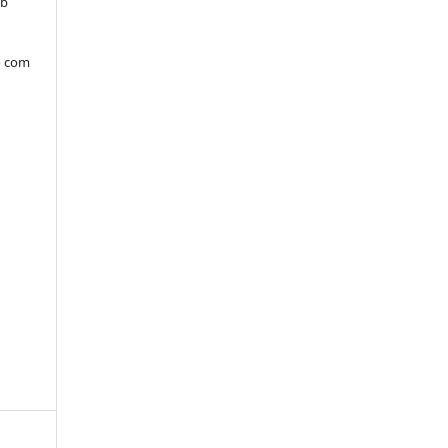
ob
o com