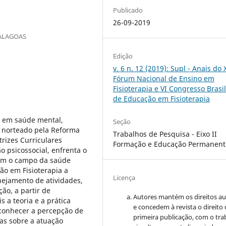
Publicado
26-09-2019
 ALAGOAS
Edição
v. 6 n. 12 (2019): Supl - Anais do 
Fórum Nacional de Ensino em
Fisioterapia e VI Congresso Brasil
de Educação em Fisioterapia
a em saúde mental,
Seção
 norteado pela Reforma
Trabalhos de Pesquisa - Eixo II
trizes Curriculares
Formação e Educação Permanent
 psicossocial, enfrenta o
com o campo da saúde
ão em Fisioterapia a
Licença
nejamento de atividades,
ão, a partir de
Autores mantém os direitos au
a teoria e a prática
e concedem à revista o direito
conhecer a percepção de
primeira publicação, com o tra
tas sobre a atuação