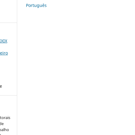
Português
XXIX
eiro
e
torais
 de
balho