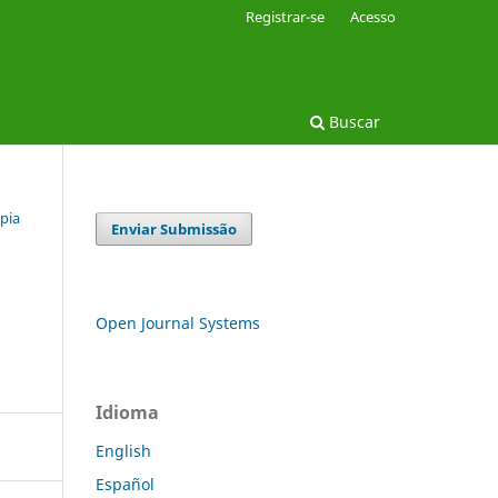
Registrar-se
Acesso
Buscar
apia
Enviar Submissão
Open Journal Systems
Idioma
English
Español