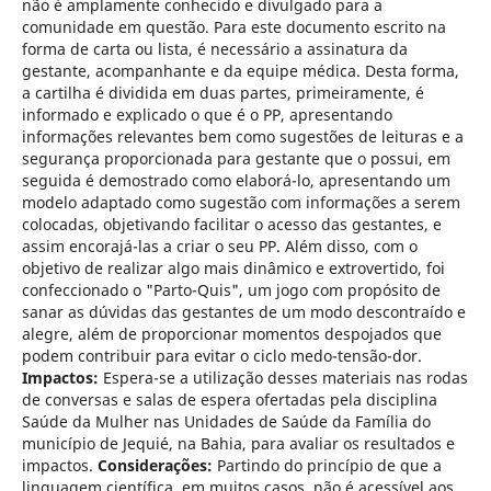
não é amplamente conhecido e divulgado para a
comunidade em questão. Para este documento escrito na
forma de carta ou lista, é necessário a assinatura da
gestante, acompanhante e da equipe médica. Desta forma,
a cartilha é dividida em duas partes, primeiramente, é
informado e explicado o que é o PP, apresentando
informações relevantes bem como sugestões de leituras e a
segurança proporcionada para gestante que o possui, em
seguida é demostrado como elaborá-lo, apresentando um
modelo adaptado como sugestão com informações a serem
colocadas, objetivando facilitar o acesso das gestantes, e
assim encorajá-las a criar o seu PP. Além disso, com o
objetivo de realizar algo mais dinâmico e extrovertido, foi
confeccionado o "Parto-Quis", um jogo com propósito de
sanar as dúvidas das gestantes de um modo descontraído e
alegre, além de proporcionar momentos despojados que
podem contribuir para evitar o ciclo medo-tensão-dor.
Impactos:
Espera-se a utilização desses materiais nas rodas
de conversas e salas de espera ofertadas pela disciplina
Saúde da Mulher nas Unidades de Saúde da Família do
município de Jequié, na Bahia, para avaliar os resultados e
impactos.
Considerações:
Partindo do princípio de que a
linguagem científica, em muitos casos, não é acessível aos