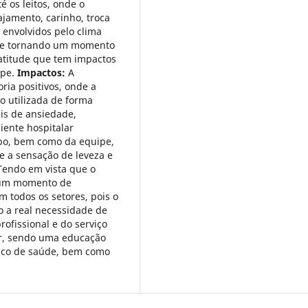
é os leitos, onde o
jamento, carinho, troca
 envolvidos pelo clima
, se tornando um momento
atitude que tem impactos
ipe.
Impactos:
A
ria positivos, onde a
o utilizada de forma
eis de ansiedade,
iente hospitalar
upo, bem como da equipe,
e a sensação de leveza e
endo em vista que o
r um momento de
m todos os setores, pois o
o a real necessidade de
ofissional e do serviço
er, sendo uma educação
lico de saúde, bem como