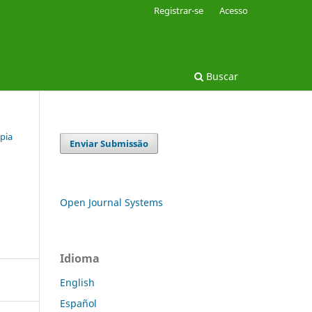
Registrar-se
Acesso
Buscar
apia
Enviar Submissão
Open Journal Systems
Idioma
English
Español