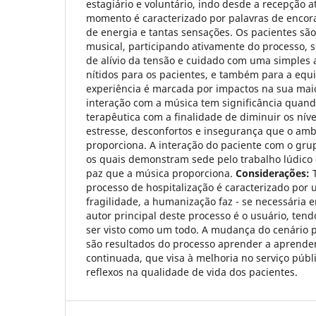
estagiário e voluntário, indo desde a recepção at
momento é caracterizado por palavras de encora
de energia e tantas sensações. Os pacientes são
musical, participando ativamente do processo
de alívio da tensão e cuidado com uma simples 
nítidos para os pacientes, e também para a equ
experiência é marcada por impactos na sua maio
interação com a música tem significância quand
terapêutica com a finalidade de diminuir os nív
estresse, desconfortos e insegurança que o amb
proporciona. A interação do paciente com o gr
os quais demonstram sede pelo trabalho lúdico 
paz que a música proporciona.
Considerações:
T
processo de hospitalização é caracterizado po
fragilidade, a humanização faz - se necessária e
autor principal deste processo é o usuário, tend
ser visto como um todo. A mudança do cenário pr
são resultados do processo aprender a aprend
continuada, que visa à melhoria no serviço púb
reflexos na qualidade de vida dos pacientes.