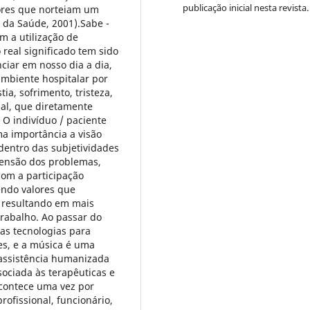
publicação inicial nesta revista.
tores que norteiam um
 da Saúde, 2001).Sabe -
m a utilização de
real significado tem sido
ciar em nosso dia a dia,
ambiente hospitalar por
ia, sofrimento, tristeza,
al, que diretamente
 O indivíduo / paciente
ma importância a visão
dentro das subjetividades
ensão dos problemas,
com a participação
sendo valores que
 resultando em mais
rabalho. Ao passar do
as tecnologias para
es, e a música é uma
 assistência humanizada
ociada às terapêuticas e
contece uma vez por
fissional, funcionário,