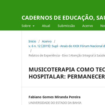
CADERNOS DE EDUCAÇÃO, SAÚ
Sobre
Atual
Submissão
Acervo
Not
Início
/
Acervo
/
v. 6 n. 12 (2019): Supl - Anais do XXIX Fórum Nacional 
/
Relatos de Experiência - Eixo I Atenção Integral à Saúd
MUSICOTERAPIA COMO TE
HOSPITALAR: PERMANECER
Fabiano Gomes Miranda Pereira
UNIVERSIDADE DO ESTADO DA BAHIA