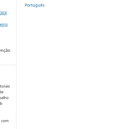
Português
XXIX
eiro
tenção
torais
 de
balho
ob
o com