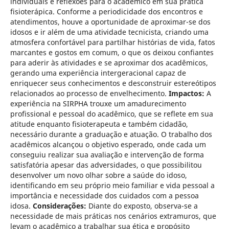
individuais e reflexões para o acadêmico em sua prática
fisioterápica. Conforme a periodicidade dos encontros e
atendimentos, houve a oportunidade de aproximar-se dos
idosos e ir além de uma atividade tecnicista, criando uma
atmosfera confortável para partilhar histórias de vida, fatos
marcantes e gostos em comum, o que os deixou confiantes
para aderir às atividades e se aproximar dos acadêmicos,
gerando uma experiência intergeracional capaz de
enriquecer seus conhecimentos e desconstruir estereótipos
relacionados ao processo de envelhecimento.
Impactos:
A
experiência na SIRPHA trouxe um amadurecimento
profissional e pessoal do acadêmico, que se reflete em sua
atitude enquanto fisioterapeuta e também cidadão,
necessário durante a graduação e atuação. O trabalho dos
acadêmicos alcançou o objetivo esperado, onde cada um
conseguiu realizar sua avaliação e intervenção de forma
satisfatória apesar das adversidades, o que possibilitou
desenvolver um novo olhar sobre a saúde do idoso,
identificando em seu próprio meio familiar e vida pessoal a
importância e necessidade dos cuidados com a pessoa
idosa.
Considerações:
Diante do exposto, observa-se a
necessidade de mais práticas nos cenários extramuros, que
levam o acadêmico a trabalhar sua ética e propósito