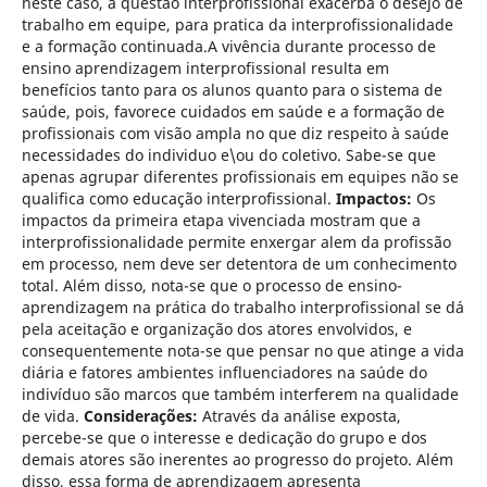
neste caso, a questão interprofissional exacerba o desejo de
trabalho em equipe, para pratica da interprofissionalidade
e a formação continuada.A vivência durante processo de
ensino aprendizagem interprofissional resulta em
benefícios tanto para os alunos quanto para o sistema de
saúde, pois, favorece cuidados em saúde e a formação de
profissionais com visão ampla no que diz respeito à saúde
necessidades do individuo e\ou do coletivo. Sabe-se que
apenas agrupar diferentes profissionais em equipes não se
qualifica como educação interprofissional.
Impactos:
Os
impactos da primeira etapa vivenciada mostram que a
interprofissionalidade permite enxergar alem da profissão
em processo, nem deve ser detentora de um conhecimento
total. Além disso, nota-se que o processo de ensino-
aprendizagem na prática do trabalho interprofissional se dá
pela aceitação e organização dos atores envolvidos, e
consequentemente nota-se que pensar no que atinge a vida
diária e fatores ambientes influenciadores na saúde do
indivíduo são marcos que também interferem na qualidade
de vida.
Considerações:
Através da análise exposta,
percebe-se que o interesse e dedicação do grupo e dos
demais atores são inerentes ao progresso do projeto. Além
disso, essa forma de aprendizagem apresenta