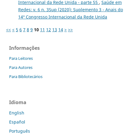
Internacional da Rede Unida - parte 55
,
Saúde em
Redes: v. 6 n. 3Sup (2020): Suplemento 3 - Anais do
14º Congresso Internacional da Rede Unida
<<
<
5
6
7
8
9
10
11
12
13
14
>
>>
Informações
Para Leitores
Para Autores
Para Bibliotecários
Idioma
English
Español
Português