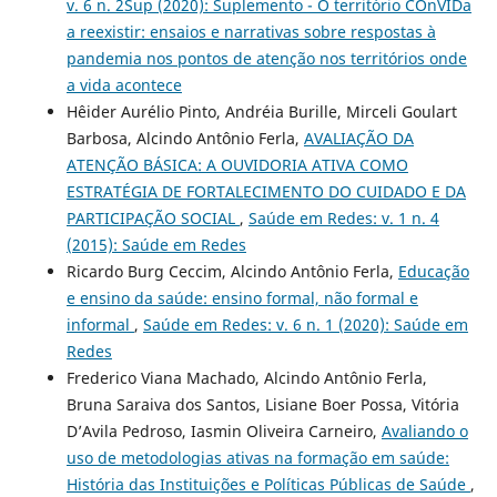
v. 6 n. 2Sup (2020): Suplemento - O território COnVIDa
a reexistir: ensaios e narrativas sobre respostas à
pandemia nos pontos de atenção nos territórios onde
a vida acontece
Hêider Aurélio Pinto, Andréia Burille, Mirceli Goulart
Barbosa, Alcindo Antônio Ferla,
AVALIAÇÃO DA
ATENÇÃO BÁSICA: A OUVIDORIA ATIVA COMO
ESTRATÉGIA DE FORTALECIMENTO DO CUIDADO E DA
PARTICIPAÇÃO SOCIAL
,
Saúde em Redes: v. 1 n. 4
(2015): Saúde em Redes
Ricardo Burg Ceccim, Alcindo Antônio Ferla,
Educação
e ensino da saúde: ensino formal, não formal e
informal
,
Saúde em Redes: v. 6 n. 1 (2020): Saúde em
Redes
Frederico Viana Machado, Alcindo Antônio Ferla,
Bruna Saraiva dos Santos, Lisiane Boer Possa, Vitória
D’Avila Pedroso, Iasmin Oliveira Carneiro,
Avaliando o
uso de metodologias ativas na formação em saúde:
História das Instituições e Políticas Públicas de Saúde
,