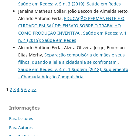
Saúde em Redes: v. 5 n. 3 (2019): Saúde em Redes
Janaina Matheus Collar, João Beccon de Almeida Neto,
Alcindo Antônio Ferla,
EDUCAÇÃO PERMANENTE E O
CUIDADO EM SAÚDE: ENSAIO SOBRE O TRABALHO
COMO PRODUÇÃO INVENTIVA
,
Saúde em Redes: v. 1
n. 4 (2015): Saúde em Redes
Alcindo Antônio Ferla, Alzira Oliveira Jorge, Emerson
Elias Merhy,
Separação compulsória de mães e seus
filhos: quando a lei e a cidadania se confrontam
,
Saúde em Redes: v. 4 n. 1 Suplem (2018): Suplemento
- Chamada Adoção Compulsória
1
2
3
4
5
6
>
>>
Informações
Para Leitores
Para Autores