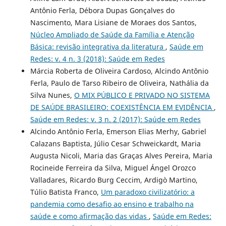
Antônio Ferla, Débora Dupas Gonçalves do
Nascimento, Mara Lisiane de Moraes dos Santos,
Núcleo Ampliado de Saúde da Família e Atenção
Básica: revisão integrativa da literatura
,
Saúde em
Redes: v. 4 n. 3 (2018): Saúde em Redes
Márcia Roberta de Oliveira Cardoso, Alcindo Antônio
Ferla, Paulo de Tarso Ribeiro de Oliveira, Nathália da
Silva Nunes,
O MIX PÚBLICO E PRIVADO NO SISTEMA
DE SAÚDE BRASILEIRO: COEXISTÊNCIA EM EVIDÊNCIA
,
Saúde em Redes: v. 3 n. 2 (2017): Saúde em Redes
Alcindo Antônio Ferla, Emerson Elias Merhy, Gabriel
Calazans Baptista, Júlio Cesar Schweickardt, Maria
Augusta Nicoli, Maria das Graças Alves Pereira, Maria
Rocineide Ferreira da Silva, Miguel Ángel Orozco
Valladares, Ricardo Burg Ceccim, Ardigò Martino,
Túlio Batista Franco,
Um paradoxo civilizatório: a
pandemia como desafio ao ensino e trabalho na
saúde e como afirmação das vidas
,
Saúde em Redes: