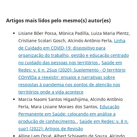
Artigos mais lidos pelo mesmo(s) autor(es)
Lisiane Bôer Possa, Mònica Padilla, Luiza Maria Plentz,
Cristiane Scolari Gosch, Alcindo Antônio Ferla,
Linha
de Cuidado em COVID-19: dispositivo para
organização do trabalho, gestão e educação centrado
no cuidado das pessoas nos territórios
,
Saúde em
Redes: v. 6 n. 2Sup (2020): Suplemento - O território
COnVIDa a reexistir: ensaios e narrativas sobre
respostas à pandemia nos pontos de atenção nos
territórios onde a vida acontece
Marcia Naomi Santos Higashijima, Alcindo Antônio
Ferla, Mara Lisiane Moraes dos Santos,
Educação
Permanente em Saúde: colocando em análise a
produção de conhecimento.
,
Saúde em Redes: v. 8 n.
sup1 (2022): Artigos de Revisão
Alline Lam Orué, Albert Schiaveto de Souza, Alcindo