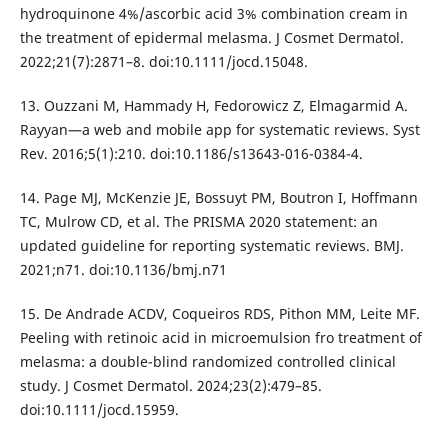
hydroquinone 4%/ascorbic acid 3% combination cream in
the treatment of epidermal melasma. J Cosmet Dermatol.
2022;21(7):2871–8. doi:10.1111/jocd.15048.
13. Ouzzani M, Hammady H, Fedorowicz Z, Elmagarmid A.
Rayyan—a web and mobile app for systematic reviews. Syst
Rev. 2016;5(1):210. doi:10.1186/s13643-016-0384-4.
14. Page MJ, McKenzie JE, Bossuyt PM, Boutron I, Hoffmann
TC, Mulrow CD, et al. The PRISMA 2020 statement: an
updated guideline for reporting systematic reviews. BMJ.
2021;n71. doi:10.1136/bmj.n71
15. De Andrade ACDV, Coqueiros RDS, Pithon MM, Leite MF.
Peeling with retinoic acid in microemulsion fro treatment of
melasma: a double-blind randomized controlled clinical
study. J Cosmet Dermatol. 2024;23(2):479–85.
doi:10.1111/jocd.15959.