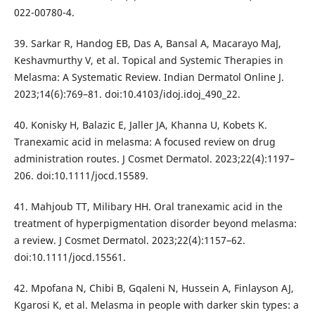
022-00780-4.
39. Sarkar R, Handog EB, Das A, Bansal A, Macarayo MaJ,
Keshavmurthy V, et al. Topical and Systemic Therapies in
Melasma: A Systematic Review. Indian Dermatol Online J.
2023;14(6):769–81. doi:10.4103/idoj.idoj_490_22.
40. Konisky H, Balazic E, Jaller JA, Khanna U, Kobets K.
Tranexamic acid in melasma: A focused review on drug
administration routes. J Cosmet Dermatol. 2023;22(4):1197–
206. doi:10.1111/jocd.15589.
41. Mahjoub TT, Milibary HH. Oral tranexamic acid in the
treatment of hyperpigmentation disorder beyond melasma:
a review. J Cosmet Dermatol. 2023;22(4):1157–62.
doi:10.1111/jocd.15561.
42. Mpofana N, Chibi B, Gqaleni N, Hussein A, Finlayson AJ,
Kgarosi K, et al. Melasma in people with darker skin types: a