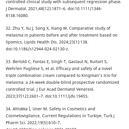
controlled clinical study with subsequent regression phase.
J Dermatol. 2021;48(12):1871–6. doi:10.1111/1346-
8138.16080.
32. Zhu Y, Xu J, Song X, Xiang W. Comparative study of
melasma in patients before and after treatment based on
lipomics. Lipids Health Dis. 2024;23(1):138.
doi:10.1186/s12944-024-02130-z.
33. Bertold C, Fontas E, Singh T, Gastaut N, Ruitort S,
Wehrlen Pugliese S, et al. Efficacy and safety of a novel
triple combination cream compared to Kingman's trio for
melasma: a 24-week double-blind prospective randomized
controlled trial. J Eur Acad Dermatol Venereol.
2023;37(12):2601–7. doi:10.1111/jdv.19455.
34. Altiokka Ì, Uner M. Safety in Cosmetics and
Cosmetovigilance, Current Regulations in Turkiye. Turk J
Pharm Sci. 2022;19(5):610–7.