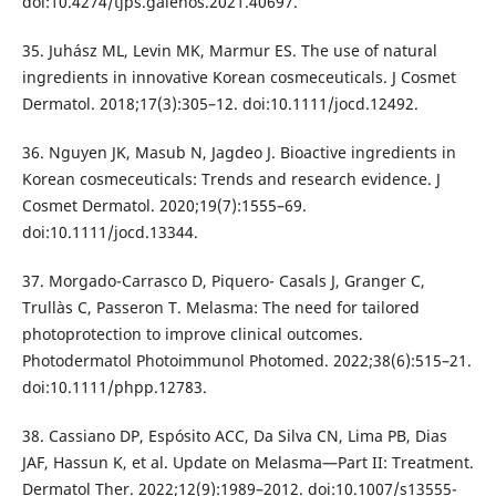
doi:10.4274/tjps.galenos.2021.40697.
35. Juhász ML, Levin MK, Marmur ES. The use of natural
ingredients in innovative Korean cosmeceuticals. J Cosmet
Dermatol. 2018;17(3):305–12. doi:10.1111/jocd.12492.
36. Nguyen JK, Masub N, Jagdeo J. Bioactive ingredients in
Korean cosmeceuticals: Trends and research evidence. J
Cosmet Dermatol. 2020;19(7):1555–69.
doi:10.1111/jocd.13344.
37. Morgado-Carrasco D, Piquero- Casals J, Granger C,
Trullàs C, Passeron T. Melasma: The need for tailored
photoprotection to improve clinical outcomes.
Photodermatol Photoimmunol Photomed. 2022;38(6):515–21.
doi:10.1111/phpp.12783.
38. Cassiano DP, Espósito ACC, Da Silva CN, Lima PB, Dias
JAF, Hassun K, et al. Update on Melasma—Part II: Treatment.
Dermatol Ther. 2022;12(9):1989–2012. doi:10.1007/s13555-