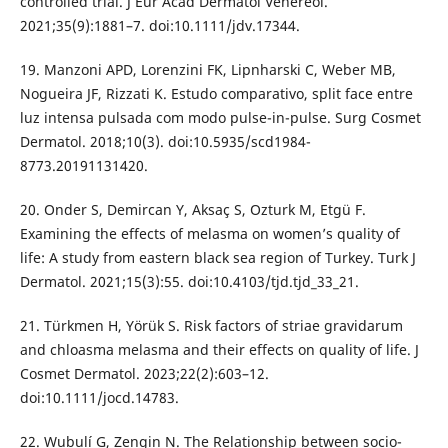
controlled trial. J Eur Acad Dermatol Venereol.
2021;35(9):1881–7. doi:10.1111/jdv.17344.
19. Manzoni APD, Lorenzini FK, Lipnharski C, Weber MB,
Nogueira JF, Rizzati K. Estudo comparativo, split face entre
luz intensa pulsada com modo pulse-in-pulse. Surg Cosmet
Dermatol. 2018;10(3). doi:10.5935/scd1984-
8773.20191131420.
20. Onder S, Demircan Y, Aksaç S, Ozturk M, Etgü F.
Examining the effects of melasma on women’s quality of
life: A study from eastern black sea region of Turkey. Turk J
Dermatol. 2021;15(3):55. doi:10.4103/tjd.tjd_33_21.
21. Türkmen H, Yörük S. Risk factors of striae gravidarum
and chloasma melasma and their effects on quality of life. J
Cosmet Dermatol. 2023;22(2):603–12.
doi:10.1111/jocd.14783.
22. Wubulí G, Zengin N. The Relationship between socio-