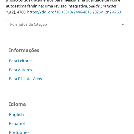
Impactos dos tratamentos para melasma na qualidade de vida e
autoestima feminina: uma revisão integrativa.
Saúde Em Redes
,
12
(2), 4760.
https://doi.org/10.18310/2446-4813.2026v12n2.4760
Formatos de Citação
Informações
Para Leitores
Para Autores
Para Bibliotecários
Idioma
English
Español
Português