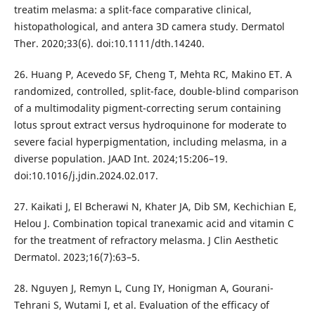
treatim melasma: a split-face comparative clinical,
histopathological, and antera 3D camera study. Dermatol
Ther. 2020;33(6). doi:10.1111/dth.14240.
26. Huang P, Acevedo SF, Cheng T, Mehta RC, Makino ET. A
randomized, controlled, split-face, double-blind comparison
of a multimodality pigment-correcting serum containing
lotus sprout extract versus hydroquinone for moderate to
severe facial hyperpigmentation, including melasma, in a
diverse population. JAAD Int. 2024;15:206–19.
doi:10.1016/j.jdin.2024.02.017.
27. Kaikati J, El Bcherawi N, Khater JA, Dib SM, Kechichian E,
Helou J. Combination topical tranexamic acid and vitamin C
for the treatment of refractory melasma. J Clin Aesthetic
Dermatol. 2023;16(7):63–5.
28. Nguyen J, Remyn L, Cung IY, Honigman A, Gourani-
Tehrani S, Wutami I, et al. Evaluation of the efficacy of