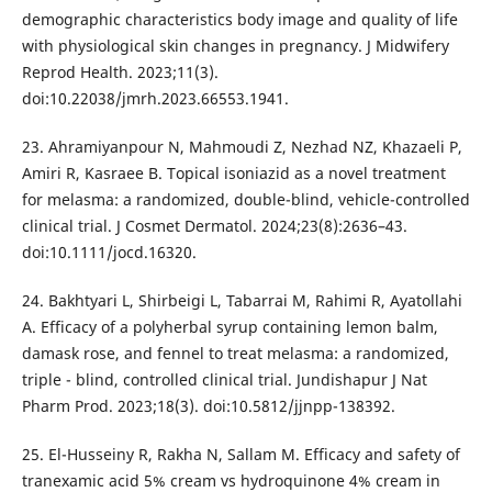
demographic characteristics body image and quality of life
with physiological skin changes in pregnancy. J Midwifery
Reprod Health. 2023;11(3).
doi:10.22038/jmrh.2023.66553.1941.
23. Ahramiyanpour N, Mahmoudi Z, Nezhad NZ, Khazaeli P,
Amiri R, Kasraee B. Topical isoniazid as a novel treatment
for melasma: a randomized, double-blind, vehicle-controlled
clinical trial. J Cosmet Dermatol. 2024;23(8):2636–43.
doi:10.1111/jocd.16320.
24. Bakhtyari L, Shirbeigi L, Tabarrai M, Rahimi R, Ayatollahi
A. Efficacy of a polyherbal syrup containing lemon balm,
damask rose, and fennel to treat melasma: a randomized,
triple - blind, controlled clinical trial. Jundishapur J Nat
Pharm Prod. 2023;18(3). doi:10.5812/jjnpp-138392.
25. El-Husseiny R, Rakha N, Sallam M. Efficacy and safety of
tranexamic acid 5% cream vs hydroquinone 4% cream in