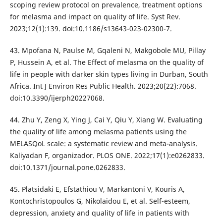
scoping review protocol on prevalence, treatment options
for melasma and impact on quality of life. Syst Rev.
2023;12(1):139. doi:10.1186/s13643-023-02300-7.
43. Mpofana N, Paulse M, Gqaleni N, Makgobole MU, Pillay
P, Hussein A, et al. The Effect of melasma on the quality of
life in people with darker skin types living in Durban, South
Africa. Int J Environ Res Public Health. 2023;20(22):7068.
doi:10.3390/ijerph20227068.
44. Zhu Y, Zeng X, Ying J, Cai Y, Qiu Y, Xiang W. Evaluating
the quality of life among melasma patients using the
MELASQoL scale: a systematic review and meta-analysis.
Kaliyadan F, organizador. PLOS ONE. 2022;17(1):e0262833.
doi:10.1371/journal.pone.0262833.
45. Platsidaki E, Efstathiou V, Markantoni V, Kouris A,
Kontochristopoulos G, Nikolaidou E, et al. Self-esteem,
depression, anxiety and quality of life in patients with