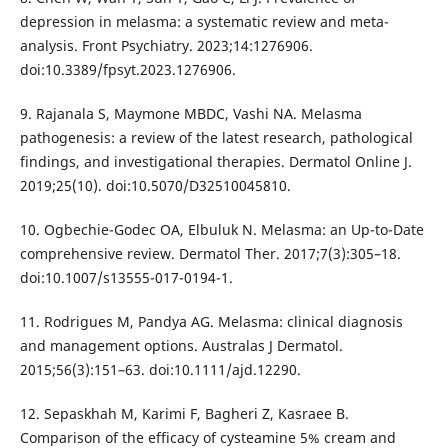
depression in melasma: a systematic review and meta-
analysis. Front Psychiatry. 2023;14:1276906.
doi:10.3389/fpsyt.2023.1276906.
9. Rajanala S, Maymone MBDC, Vashi NA. Melasma
pathogenesis: a review of the latest research, pathological
findings, and investigational therapies. Dermatol Online J.
2019;25(10). doi:10.5070/D32510045810.
10. Ogbechie-Godec OA, Elbuluk N. Melasma: an Up-to-Date
comprehensive review. Dermatol Ther. 2017;7(3):305–18.
doi:10.1007/s13555-017-0194-1.
11. Rodrigues M, Pandya AG. Melasma: clinical diagnosis
and management options. Australas J Dermatol.
2015;56(3):151–63. doi:10.1111/ajd.12290.
12. Sepaskhah M, Karimi F, Bagheri Z, Kasraee B.
Comparison of the efficacy of cysteamine 5% cream and