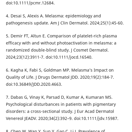
doi:10.1111/pcmr.12684.
4. Desai S, Alexis A. Melasma: epidemiology and
pathogenesis update. Am J Clin Dermatol. 2024;25(1):45-60.
5. Demir FT, Altun E. Comparison of platelet-rich plasma
efficacy with and without photoactivation in melasma: a
randomized double-blind study. J Cosmet Dermatol.
2024;23(12):3911-7. doi:10.1111/jocd.16540.
6. Kagha K, Fabi S, Goldman MP. Melasma’s Impact on
Quality of Life. J Drugs Dermatol JDD. 2020;19(2):184-7.
doi:10.36849/JDD.2020.4663.
7. Dabas G, Vinay K, Parsad D, Kumar A, Kumaran MS.
Psychological disturbances in patients with pigmentary
disorders: a cross-sectional study. J Eur Acad Dermatol
Venereol JEADV. 2020;34(2):392–9. doi:10.1111/jdv.15987.
8. Chen W, Wan Y, Sun Y, Gao C, Li J. Prevalence of