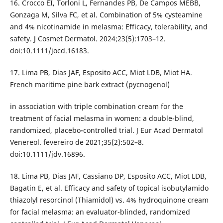
16. Crocco EI, Torloni L, Fernandes PB, De Campos MEBB,
Gonzaga M, Silva FC, et al. Combination of 5% cysteamine
and 4% nicotinamide in melasma: Efficacy, tolerability, and
safety. J Cosmet Dermatol. 2024;23(5):1703–12.
doi:10.1111/jocd.16183.
17. Lima PB, Dias JAF, Esposito ACC, Miot LDB, Miot HA.
French maritime pine bark extract (pycnogenol)
in association with triple combination cream for the
treatment of facial melasma in women: a double-blind,
randomized, placebo-controlled trial. J Eur Acad Dermatol
Venereol. fevereiro de 2021;35(2):502–8.
doi:10.1111/jdv.16896.
18. Lima PB, Dias JAF, Cassiano DP, Esposito ACC, Miot LDB,
Bagatin E, et al. Efficacy and safety of topical isobutylamido
thiazolyl resorcinol (Thiamidol) vs. 4% hydroquinone cream
for facial melasma: an evaluator-blinded, randomized