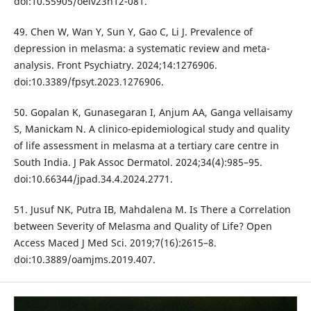
doi:10.55905/oelv23n12-081.
49. Chen W, Wan Y, Sun Y, Gao C, Li J. Prevalence of
depression in melasma: a systematic review and meta-
analysis. Front Psychiatry. 2024;14:1276906.
doi:10.3389/fpsyt.2023.1276906.
50. Gopalan K, Gunasegaran I, Anjum AA, Ganga vellaisamy
S, Manickam N. A clinico-epidemiological study and quality
of life assessment in melasma at a tertiary care centre in
South India. J Pak Assoc Dermatol. 2024;34(4):985–95.
doi:10.66344/jpad.34.4.2024.2771.
51. Jusuf NK, Putra IB, Mahdalena M. Is There a Correlation
between Severity of Melasma and Quality of Life? Open
Access Maced J Med Sci. 2019;7(16):2615–8.
doi:10.3889/oamjms.2019.407.