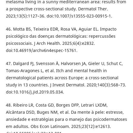
melasma living in a sunny mediterranean area: results from
a prospective cross-sectional study. Dermatol Ther.
2023;13(5):1127–36. doi:10.1007/s13555-023-00915-1.
46. Motta BS, Teixeira EDR, Rosa VA, Aguiar EL. Impacto
psicológico das doenças dermatológicas: repercussões
psicossociais. J Arch Health. 2025;6(4):e2832.
doi:10.46919/archv6n4espec-15761.
47. Dalgard FJ, Svensson Å, Halvorsen JA, Gieler U, Schut C,
Tomas-Aragones L, et al. Itch and mental health in
dermatological patients across Europe: a cross-sectional
study in 13 countries. J Invest Dermatol. 2020;140(3):568–73.
doi:10.1016/j.jid.2019.05.034.
48. Ribeiro LR, Costa GD, Borges DFP, Letrari LXDM,
Alcântara DSD, Buges NM, et al. Da mente à pele: estresse,
ansiedade e estratégias para o manejo das psicodermatoses
em adultos. Obs Econ Latinoam. 2025;23(12):e12613.