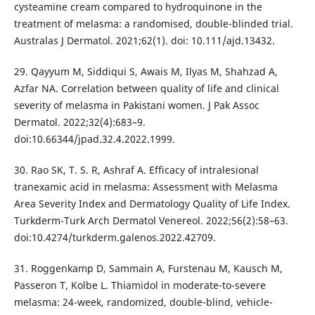
cysteamine cream compared to hydroquinone in the
treatment of melasma: a randomised, double-blinded trial.
Australas J Dermatol. 2021;62(1). doi: 10.111/ajd.13432.
29. Qayyum M, Siddiqui S, Awais M, Ilyas M, Shahzad A,
Azfar NA. Correlation between quality of life and clinical
severity of melasma in Pakistani women. J Pak Assoc
Dermatol. 2022;32(4):683–9.
doi:10.66344/jpad.32.4.2022.1999.
30. Rao SK, T. S. R, Ashraf A. Efficacy of intralesional
tranexamic acid in melasma: Assessment with Melasma
Area Severity Index and Dermatology Quality of Life Index.
Turkderm-Turk Arch Dermatol Venereol. 2022;56(2):58–63.
doi:10.4274/turkderm.galenos.2022.42709.
31. Roggenkamp D, Sammain A, Furstenau M, Kausch M,
Passeron T, Kolbe L. Thiamidol in moderate-to-severe
melasma: 24-week, randomized, double-blind, vehicle-