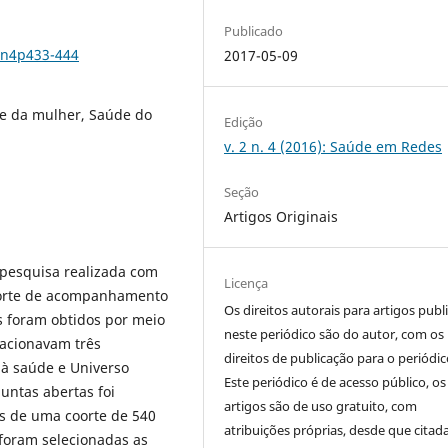
Publicado
2n4p433-444
2017-05-09
de da mulher, Saúde do
Edição
v. 2 n. 4 (2016): Saúde em Redes
Seção
Artigos Originais
 pesquisa realizada com
Licença
oorte de acompanhamento
Os direitos autorais para artigos publ
s foram obtidos por meio
neste periódico são do autor, com os
lacionavam três
direitos de publicação para o periódic
 à saúde e Universo
Este periódico é de acesso público, os
untas abertas foi
artigos são de uso gratuito, com
as de uma coorte de 540
atribuições próprias, desde que citad
 foram selecionadas as