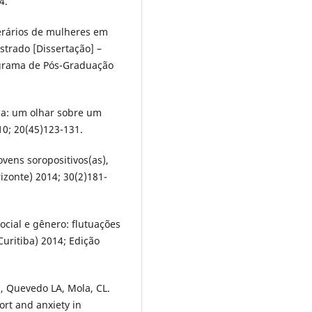
4.
nerários de mulheres em
strado [Dissertação] –
ograma de Pós-Graduação
ia: um olhar sobre um
10; 20(45)123-131.
jovens soropositivos(as),
izonte) 2014; 30(2)181-
cial e gênero: flutuações
Curitiba) 2014; Edição
M, Quevedo LA, Mola, CL.
ort and anxiety in