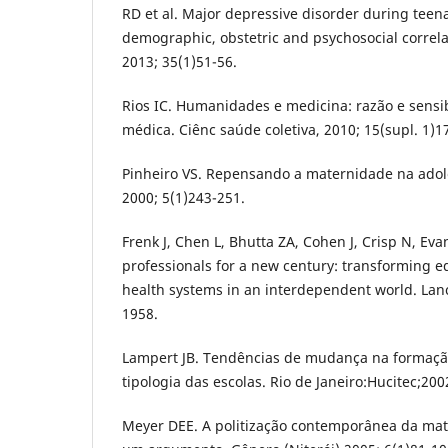
RD et al. Major depressive disorder during teen
demographic, obstetric and psychosocial correla
2013; 35(1)51-56.
Rios IC. Humanidades e medicina: razão e sensi
médica. Ciênc saúde coletiva, 2010; 15(supl. 1)1
Pinheiro VS. Repensando a maternidade na adole
2000; 5(1)243-251.
Frenk J, Chen L, Bhutta ZA, Cohen J, Crisp N, Evan
professionals for a new century: transforming e
health systems in an interdependent world. Lan
1958.
Lampert JB. Tendências de mudança na formação
tipologia das escolas. Rio de Janeiro:Hucitec;200
Meyer DEE. A politização contemporânea da mat