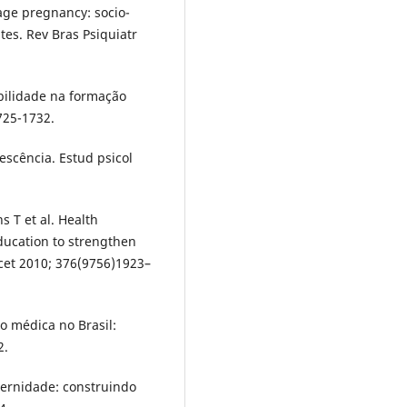
age pregnancy: socio-
tes. Rev Bras Psiquiatr
bilidade na formação
725-1732.
scência. Estud psicol
s T et al. Health
ducation to strengthen
cet 2010; 376(9756)1923–
 médica no Brasil:
2.
ernidade: construindo