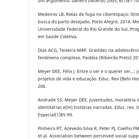
um argumento. Gênero (Niterói) 2005; 6(1)81-10
Medeiros LB. Rotas de fuga no ciberespaço: iti
busca do parto desejado. Porto Alegre; 2014. Me
Universidade Federal do Rio Grande do Sul, Pr
em Saúde Coletiva.
Dias ACG, Teixeira MAP. Gravidez na adolescênc
fenômeno complexo. Paidéia (Ribeirão Preto) 20
Meyer DEE, Félix J. Entre o ser e o querer ser...: 
projetos de vida e educação. Educ. Rev (Belo Hor
206.
Andrade SS, Meyer DEE. Juventudes, moratória so
identitárias e(m) histórias narradas. Educ. rev. (
Especial(1)85-99.
Pinheiro RT, Azevedo-Silva R, Peter PJ, Coelho F
et al. Association between perceived social supp