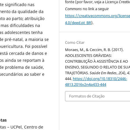
fonte (por favor, veja a Licença
Creati
te significado nas
Commons
no link a seguir
mento da qualidade da
https://creativecommons.org/licens
to ao parto; atribuição
4.0/deed.pt_BR
).
 mas dificuldades na
as adolescentes tenha
 pré-natal, a maioria se
Como Citar
ricultura. Foi possível
Moraes, M., & Ceccim, R. B. (2017).
está cercada de danos e
ADOLESCENTES GRÁVIDAS:
cos ainda se reportam à
CONTRIBUIÇÃO À ASSISTÊNCIA E AO
de problema de saúde,
ENSINO, SEGUNDO O RELATO DE SU
TRAJETÓRIAS.
Saúde Em Redes
,
2
(4), 4
secundários ao saber e
444.
https://doi.org/10.18310/2446-
4813.2016v2n4p433-444
Formatos de Citação
otas
tas – UCPel, Centro de