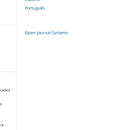
Português
Open Journal Systems
icados
o.
a a