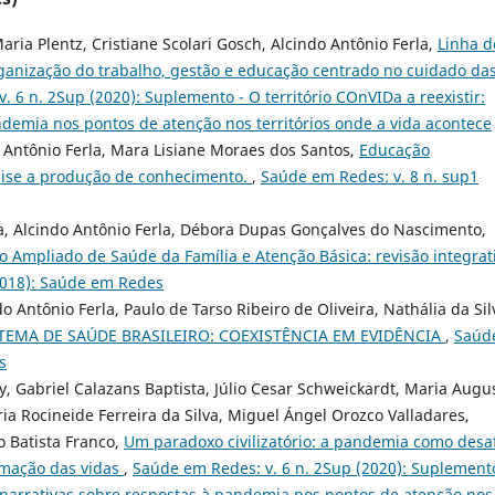
aria Plentz, Cristiane Scolari Gosch, Alcindo Antônio Ferla,
Linha d
ganização do trabalho, gestão e educação centrado no cuidado da
. 6 n. 2Sup (2020): Suplemento - O território COnVIDa a reexistir:
ndemia nos pontos de atenção nos territórios onde a vida acontece
 Antônio Ferla, Mara Lisiane Moraes dos Santos,
Educação
ise a produção de conhecimento.
,
Saúde em Redes: v. 8 n. sup1
za, Alcindo Antônio Ferla, Débora Dupas Gonçalves do Nascimento,
o Ampliado de Saúde da Família e Atenção Básica: revisão integrat
(2018): Saúde em Redes
o Antônio Ferla, Paulo de Tarso Ribeiro de Oliveira, Nathália da Sil
STEMA DE SAÚDE BRASILEIRO: COEXISTÊNCIA EM EVIDÊNCIA
,
Saúd
s
y, Gabriel Calazans Baptista, Júlio Cesar Schweickardt, Maria Augu
ria Rocineide Ferreira da Silva, Miguel Ángel Orozco Valladares,
o Batista Franco,
Um paradoxo civilizatório: a pandemia como desa
rmação das vidas
,
Saúde em Redes: v. 6 n. 2Sup (2020): Suplement
 e narrativas sobre respostas à pandemia nos pontos de atenção nos