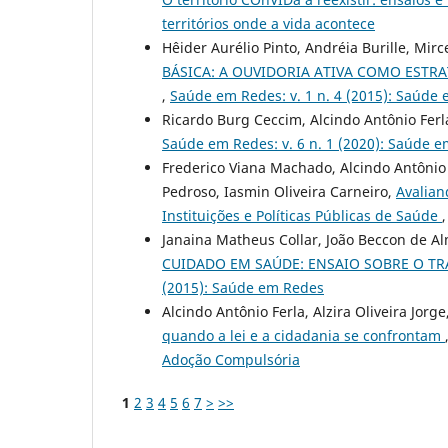
territórios onde a vida acontece
Hêider Aurélio Pinto, Andréia Burille, Mirc
BÁSICA: A OUVIDORIA ATIVA COMO ESTR
,
Saúde em Redes: v. 1 n. 4 (2015): Saúde
Ricardo Burg Ceccim, Alcindo Antônio Ferl
Saúde em Redes: v. 6 n. 1 (2020): Saúde 
Frederico Viana Machado, Alcindo Antônio F
Pedroso, Iasmin Oliveira Carneiro,
Avalian
Instituições e Políticas Públicas de Saúde
Janaina Matheus Collar, João Beccon de Al
CUIDADO EM SAÚDE: ENSAIO SOBRE O 
(2015): Saúde em Redes
Alcindo Antônio Ferla, Alzira Oliveira Jor
quando a lei e a cidadania se confrontam
Adoção Compulsória
1
2
3
4
5
6
7
>
>>