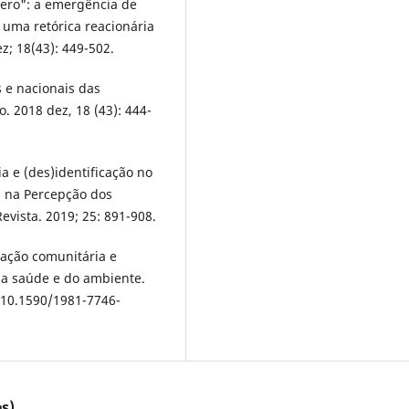
ero": a emergência de
 uma retórica reacionária
ez; 18(43): 449-502.
 e nacionais das
o. 2018 dez, 18 (43): 444-
 e (des)identificação no
 na Percepção dos
vista. 2019; 25: 891-908.
zação comunitária e
da saúde e do ambiente.
: 10.1590/1981-7746-
s)