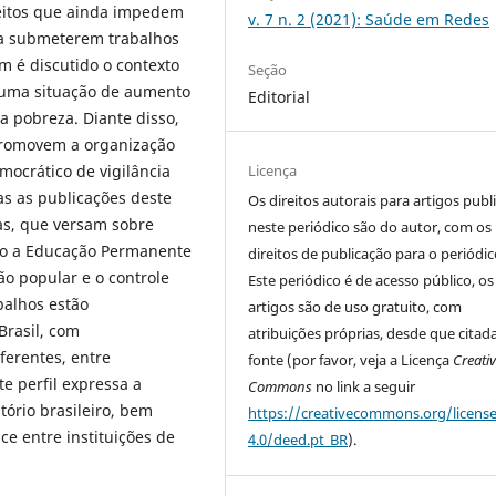
eitos que ainda impedem
v. 7 n. 2 (2021): Saúde em Redes
s a submeterem trabalhos
m é discutido o contexto
Seção
 uma situação de aumento
Editorial
a pobreza. Diante disso,
promovem a organização
Licença
mocrático de vigilância
s as publicações deste
Os direitos autorais para artigos publ
as, que versam sobre
neste periódico são do autor, com os
omo a Educação Permanente
direitos de publicação para o periódic
ão popular e o controle
Este periódico é de acesso público, os
balhos estão
artigos são de uso gratuito, com
Brasil, com
atribuições próprias, desde que citad
ferentes, entre
fonte (por favor, veja a Licença
Creati
te perfil expressa a
Commons
no link a seguir
tório brasileiro, bem
https://creativecommons.org/licens
e entre instituições de
4.0/deed.pt_BR
).