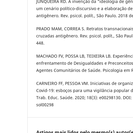
JUNQUEIRA RD. A invenção da "ideologia de gên
um cenário político-discursivo e a elaboração de
antigênero. Rev. psicol. polít., São Paulo. 2018 d
PRADO MAM, CORREA S. Retratos transnacionais
cruzadas antigênero. Rev. psicol. polít., São Paul
448.
MACHADO FV, POSSA LB, TEIXEIRA LB. Experiência
enfrentamento de Desigualdades e Preconceitos
Agentes Comunitários de Saúde. Psicologia em Re
CARNEIRO FF, PESSOA VM. Iniciativas de organi
Covid-19: esboços para uma vigilância popular 
Trab. Educ. Saúde. 2020; 18(3): e00298130. DOI
sol00298
Artigos mais lidos pelo mesmo(s) autor(e