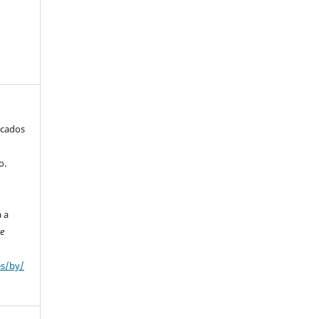
icados
o.
a a
ve
es/by/