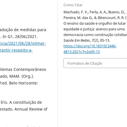
Como Citar
Machado, F. V., Ferla, A. A., Bueno, D.,
Pereira, M. das G., & Bitencourt, R. R. 
O ensino da saúde e orgulho de lutar
equidade e justiça: acenos para uma
 adoção de medidas para
democracia como construção cotidia
. In G1, 28/06/2021.
Saúde Em Redes
,
7
(2), 05-13.
ticia/2021/06/28/gilmar-
https://doi.org/10.18310/2446-
ntir-respeito-a-
4813.2021v7n2p05-13
Formatos de Citação
ilemas Contemporâneos
rado, MAM. (Org.).
 1ed. Belo Horizonte:
is. A constituição de
o estado. Annual Review of