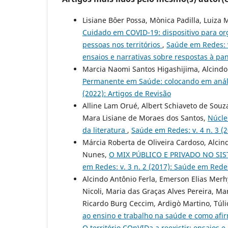
Lisiane Bôer Possa, Mònica Padilla, Luiza M
Cuidado em COVID-19: dispositivo para or
pessoas nos territórios
,
Saúde em Redes: v
ensaios e narrativas sobre respostas à pa
Marcia Naomi Santos Higashijima, Alcindo
Permanente em Saúde: colocando em anál
(2022): Artigos de Revisão
Alline Lam Orué, Albert Schiaveto de Sou
Mara Lisiane de Moraes dos Santos,
Núcle
da literatura
,
Saúde em Redes: v. 4 n. 3 
Márcia Roberta de Oliveira Cardoso, Alcind
Nunes,
O MIX PÚBLICO E PRIVADO NO SI
em Redes: v. 3 n. 2 (2017): Saúde em Rede
Alcindo Antônio Ferla, Emerson Elias Merh
Nicoli, Maria das Graças Alves Pereira, Ma
Ricardo Burg Ceccim, Ardigò Martino, Túli
ao ensino e trabalho na saúde e como afi
O território COnVIDa a reexistir: ensaios