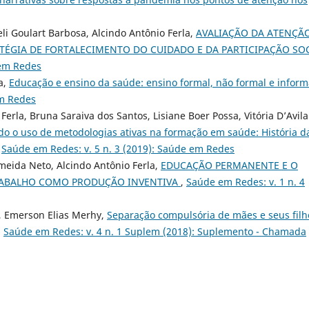
eli Goulart Barbosa, Alcindo Antônio Ferla,
AVALIAÇÃO DA ATENÇÃ
ATÉGIA DE FORTALECIMENTO DO CUIDADO E DA PARTICIPAÇÃO SO
 em Redes
a,
Educação e ensino da saúde: ensino formal, não formal e infor
em Redes
erla, Bruna Saraiva dos Santos, Lisiane Boer Possa, Vitória D’Avila
do o uso de metodologias ativas na formação em saúde: História d
,
Saúde em Redes: v. 5 n. 3 (2019): Saúde em Redes
meida Neto, Alcindo Antônio Ferla,
EDUCAÇÃO PERMANENTE E O
TRABALHO COMO PRODUÇÃO INVENTIVA
,
Saúde em Redes: v. 1 n. 4
ge, Emerson Elias Merhy,
Separação compulsória de mães e seus filh
,
Saúde em Redes: v. 4 n. 1 Suplem (2018): Suplemento - Chamada