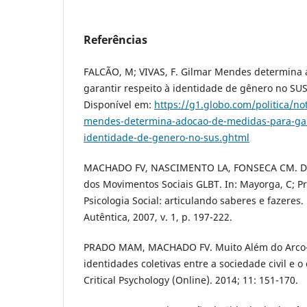
Referências
FALCÃO, M; VIVAS, F. Gilmar Mendes determina
garantir respeito à identidade de gênero no SUS
Disponível em:
https://g1.globo.com/politica/no
mendes-determina-adocao-de-medidas-para-gara
identidade-de-genero-no-sus.ghtml
MACHADO FV, NASCIMENTO LA, FONSECA CM. D
dos Movimentos Sociais GLBT. In: Mayorga, C; P
Psicologia Social: articulando saberes e fazeres.
Autêntica, 2007, v. 1, p. 197-222.
PRADO MAM, MACHADO FV. Muito Além do Arco-Ír
identidades coletivas entre a sociedade civil e 
Critical Psychology (Online). 2014; 11: 151-170.