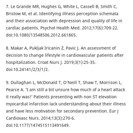
7. Le Grande MR, Hughes G, White L, Cassell B, Smith C,
Bristow M, et al. Identifying illness perception schemata
and their association with depression and quality of life in
cardiac patients. Psychol Health Med. 2012;17(6):709-22.
doi:10.1080/13548506.2012.661865.
8. Makar A, Pukljak Iricanin Z, Pavic J. An assessment of
decision to change lifestyle in cardiovascular patients after
hospitalization. Croat Nurs J. 2019;3(1):25-35.
doi:10.24141/2/3/1/2.
9. Dullaghan L, McDonald T, O’Neill T, Shaw T, Morrison L,
Pearce A. ‘I am still a bit unsure how much of a heart attack
it really was!’ Patients presenting with non ST elevation
myocardial infarction lack understanding about their illness
and have less motivation for secondary prevention. Eur J
Cardiovasc Nurs. 2014;13(3):270-6.
doi:10.1177/1474515113491649.