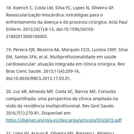
18. Koerich C, Costa LM, Silva FC, Lopes N, Oliveira GF.
Revascularização miocárdica: estratégias para o
enfrentamento da doença e do processo cirúrgico. Acta Paul
Enferm. 2013;26(1):8-13. doi:10.1590/S0103-
21002013000100003.
19. Pereira FJR, Bezerra AA, Marques CCO, Lucena CMF, Silva
EM, Santos SFA, et al. Multiprofissionalidade em saúde
cardiovascular: atuação integrada em clínica cirúrgica. Rev
Bras Cienc Saude. 2013;11(4):209-16.
doi:10.4034/RBCS.2013.17.03.01.
20. Luz AR, Almeida MP, Costa VC, Barros ME. Consulta
compartilhada: uma perspectiva da clínica ampliada na
visão da residência multiprofissional. Rev Gest Saude.
2016;7(1):270-81. Disponível em:
https://dialnet.unirioja.es/descarga/articulo/5555872.pdf
21. Lima VV, Araujo R, Oliveira MS, Barroso L, Ribeiro J,