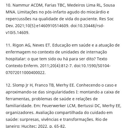
10. Nammur ACDM, Farias TBC, Medeiros Lima RL, Sousa
MNA. Limitações no pós-infarto agudo do miocárdio e
repercussões na qualidade de vida do paciente. Res Soc
Dev. 2021;10(5):e1460910514609. doi:10.33448/rsd-
v10i5.14609.
11. Rigon AG, Neves ET. Educação em saúde e a atuação de
enfermagem no contexto de unidades de internação
hospitalar: o que tem sido ou há para ser dito? Texto
Contexto Enferm. 2011;20(4):812-7. doi:10.1590/S0104-
07072011000400022.
12. Slomp Jr H, Franco TB, Merhy EE. Conhecendo o caso e
aproximando-se das singularidades I: montando a caixa de
ferramentas, problemas de saúde e relações de
familiaridade. Em: Feuerwerker LCM, Bertussi DC, Merhy EE,
organizadores. Avaliação compartilhada do cuidado em
saúde: surpresas, vivências e transformações. Rio de
Janeiro: Hucitec; 2022. p. 65-82.