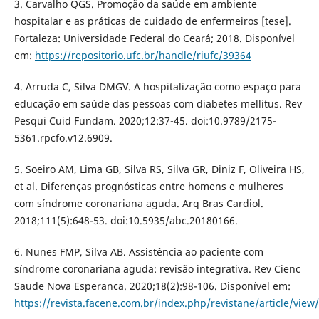
3. Carvalho QGS. Promoção da saúde em ambiente
hospitalar e as práticas de cuidado de enfermeiros [tese].
Fortaleza: Universidade Federal do Ceará; 2018. Disponível
em:
https://repositorio.ufc.br/handle/riufc/39364
4. Arruda C, Silva DMGV. A hospitalização como espaço para
educação em saúde das pessoas com diabetes mellitus. Rev
Pesqui Cuid Fundam. 2020;12:37-45. doi:10.9789/2175-
5361.rpcfo.v12.6909.
5. Soeiro AM, Lima GB, Silva RS, Silva GR, Diniz F, Oliveira HS,
et al. Diferenças prognósticas entre homens e mulheres
com síndrome coronariana aguda. Arq Bras Cardiol.
2018;111(5):648-53. doi:10.5935/abc.20180166.
6. Nunes FMP, Silva AB. Assistência ao paciente com
síndrome coronariana aguda: revisão integrativa. Rev Cienc
Saude Nova Esperanca. 2020;18(2):98-106. Disponível em:
https://revista.facene.com.br/index.php/revistane/article/view