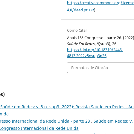
https://creativecommons.org/licens
4.0/deed.pt_BR
).
Como Citar
Anais 15° Congresso - parte 26. (2022)
Saúde Em Redes
,
8
(sup3), 26.
https://doi.org/10.18310/2446-
4813.2022v8nsup3p26
Formatos de Citação
s)
,
Saúde em Redes: v. 8 n. sup3 (2022): Revista Saúde em Redes - An
Unida
resso Internacional da Rede Unida - parte 23
,
Saúde em Redes: v. 
 Congresso Internacional da Rede Unida