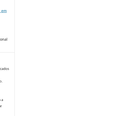
e em
ional
icados
o.
a a
ve