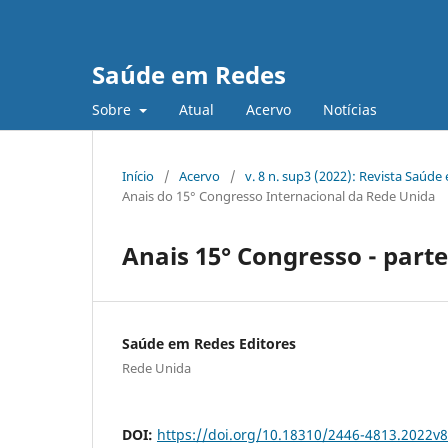
Saúde em Redes
Sobre
Atual
Acervo
Notícias
Início
/
Acervo
/
v. 8 n. sup3 (2022): Revista Saúd
Anais do 15° Congresso Internacional da Rede Unida
Anais 15° Congresso - parte
Saúde em Redes Editores
Rede Unida
DOI:
https://doi.org/10.18310/2446-4813.2022